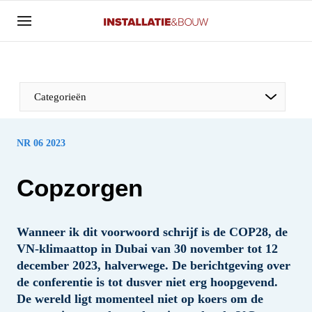
Aanmelden
Algemene voorwaarden
Banner overzicht
Categorieën
Bedrijven
Aanmelden
Bedankt voor de aanmelding
Bedrijven
NR 06 2023
Contact
Copzorgen
Evenement aanmelden
Algemeen
Home
Wanneer ik dit voorwoord schrijf is de COP28, de
Panelgesprek
Meest gelezen
VN-klimaattop in Dubai van 30 november tot 12
Nieuwsbrief
Solar
december 2023, halverwege. De berichtgeving over
Podcasts
de conferentie is tot dusver niet erg hoopgevend.
HVAC
De wereld ligt momenteel niet op koers om de
Privacy / Cookie statement