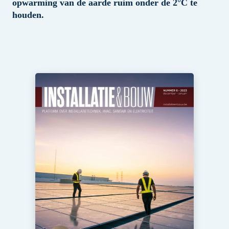
opwarming van de aarde ruim onder de 2°C te
Sanitair
Vacature aanmelden
houden.
Vacatures
Video’s
Binnenklimaat
Brandbeveiliging
Ventilatie
Warmtepompen