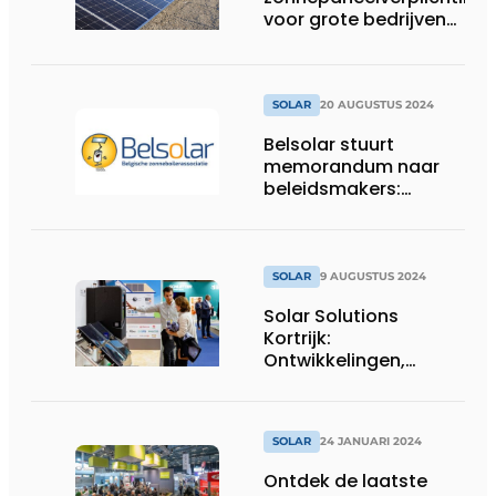
voor grote bedrijven
uitgesteld naar 1 april
2026
SOLAR
20 AUGUSTUS 2024
Belsolar stuurt
memorandum naar
beleidsmakers:
dringende oproep
voor investeringen in
zonthermie
SOLAR
9 AUGUSTUS 2024
Solar Solutions
Kortrijk:
Ontwikkelingen,
Toepassingen en
Voorbereiding op de
Toekomst
SOLAR
24 JANUARI 2024
Ontdek de laatste