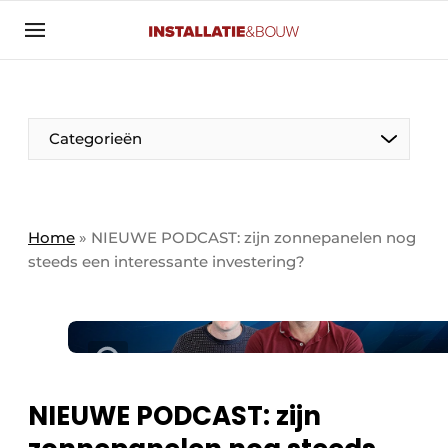
Aanmelden
Algemene voorwaarden
Banner overzicht
Categorieën
Bedrijven
Aanmelden
Bedankt voor de aanmelding
Bedrijven
Contact
Home
»
NIEUWE PODCAST: zijn zonnepanelen nog
steeds een interessante investering?
Evenement aanmelden
Algemeen
Home
Panelgesprek
Meest gelezen
Nieuwsbrief
Solar
Podcasts
NIEUWE PODCAST: zijn
HVAC
Privacy / Cookie statement