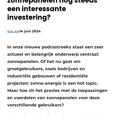
zonnepanelen nog steeds
Sanitair
Vacature aanmelden
een interessante
Vacatures
investering?
Video’s
Binnenklimaat
14 juni 2024
SOLAR
Brandbeveiliging
In onze nieuwe podcastreeks staat een zeer
Ventilatie
actueel en belangrijk onderwerp centraal:
zonnepanelen. Of het nu gaat om
Warmtepompen
grootgebruikers, zoals bedrijven en
industriële gebouwen of residentiële
projecten: zonne-energie is een hot topic.
Maar hoe zit het precies met de toepassingen
en voordelen van zonnepanelen voor deze
verschillende gebruikers?