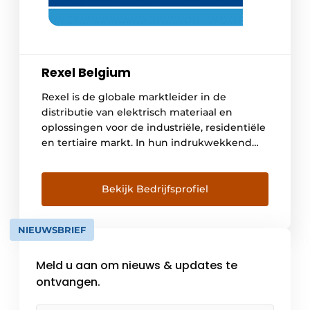
Rexel Belgium
Rexel is de globale marktleider in de
distributie van elektrisch materiaal en
oplossingen voor de industriële, residentiële
en tertiaire markt. In hun indrukwekkend
productaanbod vindt u het meest
innovatieve op het gebied van elektrisch
materiaal, verlichting, multi energie
Bekijk Bedrijfsprofiel
(laadpalen, zonnepanelen, …), beveiliging,
data, kabels & kabelgoten, tools en white &
NIEUWSBRIEF
brown materiaal. De missie van […]
Meld u aan om nieuws & updates te
ontvangen.