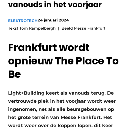
vanouds in het voorjaar
Sanitair
Vacature aanmelden
Vacatures
24 januari 2024
ELEKTROTECH
Video’s
Tekst Tom Rampelbergh | Beeld Messe Frankfurt
Binnenklimaat
Frankfurt wordt
Brandbeveiliging
opnieuw The Place To
Ventilatie
Be
Warmtepompen
Light+Building keert als vanouds terug. De
vertrouwde plek in het voorjaar wordt weer
ingenomen, net als alle beursgebouwen op
het grote terrein van Messe Frankfurt. Het
wordt weer over de koppen lopen, dit keer