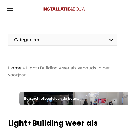
Aanmelden
Algemene voorwaarden
Banner overzicht
Categorieën
Bedrijven
Aanmelden
Bedankt voor de aanmelding
Bedrijven
Contact
Home
»
Light+Building weer als vanouds in het
voorjaar
Evenement aanmelden
Algemeen
Home
Panelgesprek
Meest gelezen
Een archiefbeeld van de beurs.
Nieuwsbrief
Solar
Podcasts
Light+Building weer als
HVAC
Privacy / Cookie statement