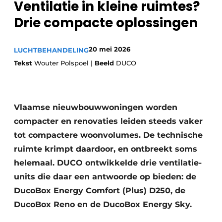
Ventilatie in kleine ruimtes?
Sanitair
Vacature aanmelden
Drie compacte oplossingen
Vacatures
Video’s
20 mei 2026
LUCHTBEHANDELING
Binnenklimaat
Tekst
Wouter Polspoel |
Beeld
DUCO
Brandbeveiliging
Ventilatie
Vlaamse nieuwbouwwoningen worden
compacter en renovaties leiden steeds vaker
Warmtepompen
tot compactere woonvolumes. De technische
ruimte krimpt daardoor, en ontbreekt soms
helemaal. DUCO ontwikkelde drie ventilatie-
units die daar een antwoorde op bieden: de
DucoBox Energy Comfort (Plus) D250, de
DucoBox Reno en de DucoBox Energy Sky.