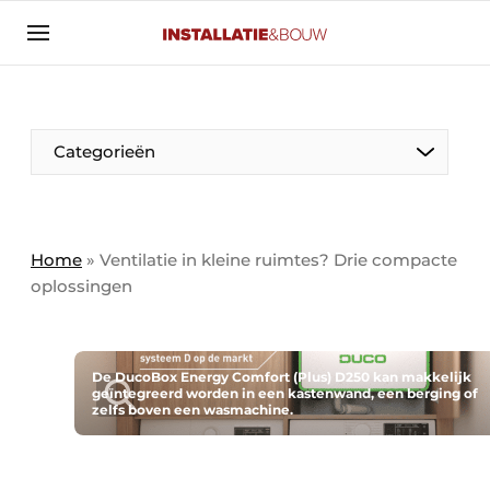
Aanmelden
Algemene voorwaarden
Banner overzicht
Categorieën
Bedrijven
Aanmelden
Bedankt voor de aanmelding
Bedrijven
Contact
Home
»
Ventilatie in kleine ruimtes? Drie compacte
oplossingen
Evenement aanmelden
Algemeen
Home
Panelgesprek
Meest gelezen
De DucoBox Energy Comfort (Plus) D250 kan makkelijk
geïntegreerd worden in een kastenwand, een berging of
Nieuwsbrief
zelfs boven een wasmachine.
Solar
Podcasts
HVAC
Privacy / Cookie statement