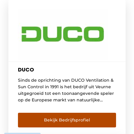
DUCO
Sinds de oprichting van DUCO Ventilation &
Sun Control in 1991 is het bedrijf uit Veurne
uitgegroeid tot een toonaangevende speler
op de Europese markt van natuurlijke
ventilatie- en zonweringsystemen. DUCO wil
dan ook élke bewoner voorzien van een
gezond, comfortabel en energiezuinig
Bekijk Bedrijfsprofiel
binnenklimaat. Een continue investering in
alle beschikbare middelen vormt sinds jaar