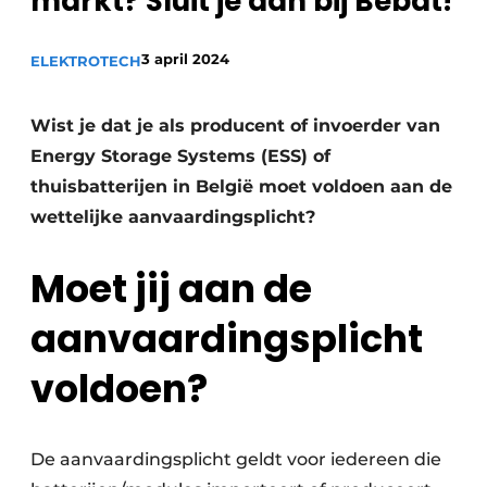
markt? Sluit je aan bij Bebat!
Sanitair
Vacature aanmelden
3 april 2024
Vacatures
ELEKTROTECH
Video’s
Wist je dat je als producent of invoerder van
Binnenklimaat
Energy Storage Systems (ESS) of
Brandbeveiliging
thuisbatterijen in België moet voldoen aan de
wettelijke aanvaardingsplicht?
Ventilatie
Moet jij aan de
Warmtepompen
aanvaardingsplicht
voldoen?
De aanvaardingsplicht geldt voor iedereen die