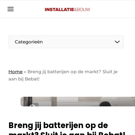
Aanmelden
Algemene voorwaarden
Banner overzicht
Categorieën
Bedrijven
Aanmelden
Bedankt voor de aanmelding
Bedrijven
Contact
Home
»
Breng jij batterijen op de markt? Sluit je
aan bij Bebat!
Evenement aanmelden
Algemeen
Home
Panelgesprek
Meest gelezen
Nieuwsbrief
Solar
Podcasts
Breng jij batterijen op de
HVAC
Privacy / Cookie statement