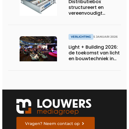
Distributiebox
structureert en
vereenvoudigt
elektrische
bekabeling
VERLICHTING
5 JANUARI 2026
Light + Building 2026:
de toekomst van licht
en bouwtechniek in
één blik
Vragen? Neem contact op