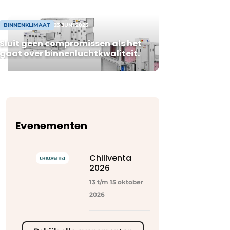
BINNENKLIMAAT
23 JUNI 2025
Sluit geen compromissen als het
gaat over binnenluchtkwaliteit.
Evenementen
Chillventa
2026
13 t/m 15 oktober
2026