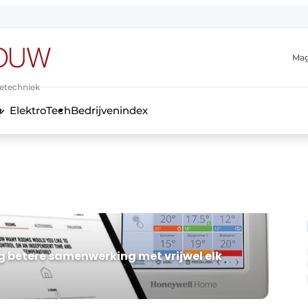
Mag
ietechniek
ElektroTech
Bedrijvenindex
anmelding
g betere samenwerking met vrijwel elk