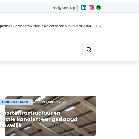
Volg ons op
•
azines
Podcasts
Video’s
Adverteren
Nieuwsbrief
NL
FR
BINNENKLIMAAT
28 SEPTEMBER 2025
Sportinfrastructuur en
textielkanalen: een geslaagd
huwelijk