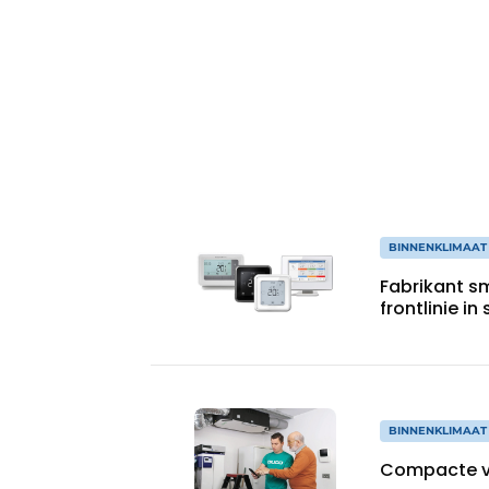
Vacature aanmelden
Vacatures
Video’s
BINNENKLIMAAT
Fabrikant s
frontlinie i
BINNENKLIMAAT
Compacte ve