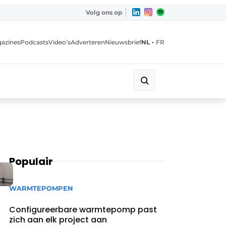
Volg ons op
•
azines
Podcasts
Video’s
Adverteren
Nieuwsbrief
NL
FR
Populair
WARMTEPOMPEN
Configureerbare warmtepomp past
zich aan elk project aan