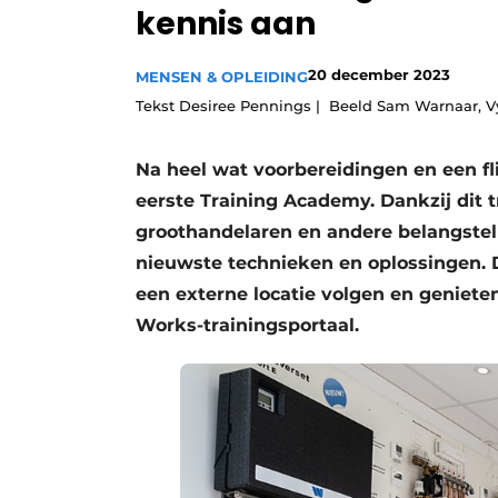
kennis aan
Vacature aanmelden
Vacatures
20 december 2023
MENSEN & OPLEIDING
Video’s
Tekst Desiree Pennings | Beeld Sam Warnaar, V
Na heel wat voorbereidingen en een 
eerste Training Academy. Dankzij dit 
groothandelaren en andere belangstel
nieuwste technieken en oplossingen. D
een externe locatie volgen en genieten
Works-trainingsportaal.