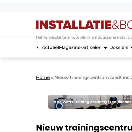
Aanmelden
Algemene voorwaarden
Hét kennisplatform voor slimme & duurzame installat
Banner overzicht
Actueel
Magazine-artikelen
Dossiers
Bedrijven
Aanmelden
Bedankt voor de a
Bedrijven
Contact
Home
»
Nieuw trainingscentrum biedt insta
Evenement aanmelden
Home
Meest gelezen
In de Watts Training Academy is voldoende 
Nieuwsbrief
Podcasts
Nieuw trainingscentru
Privacy / Cookie statement