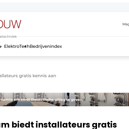
Mag
ietechniek
ElektroTech
Bedrijvenindex
anmelding
llateurs gratis kennis aan
ruimte om eerst theoretische uitleg te geven.
m biedt installateurs gratis