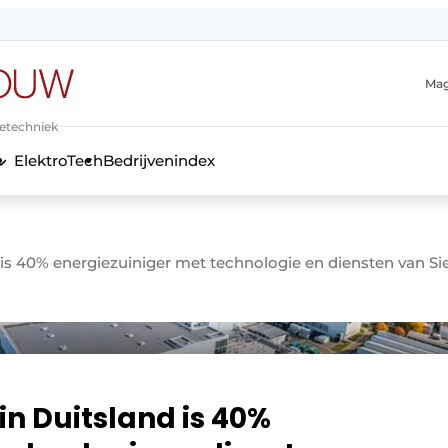
Mag
ietechniek
ElektroTech
Bedrijvenindex
anmelding
d is 40% energiezuiniger met technologie en diensten van S
in Duitsland is 40%