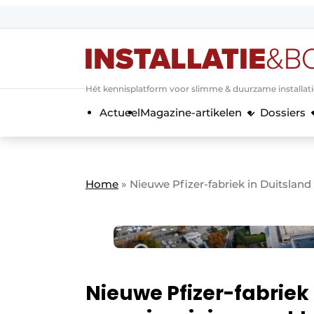
Aanmelden
Algemene voorwaarden
Hét kennisplatform voor slimme & duurzame installat
Banner overzicht
Actueel
Magazine-artikelen
Dossiers
Bedrijven
Aanmelden
Bedankt voor de a
Bedrijven
Contact
Home
»
Nieuwe Pfizer-fabriek in Duitslan
Evenement aanmelden
Home
Meest gelezen
Nieuwsbrief
Podcasts
Nieuwe Pfizer-fabriek 
Privacy / Cookie statement