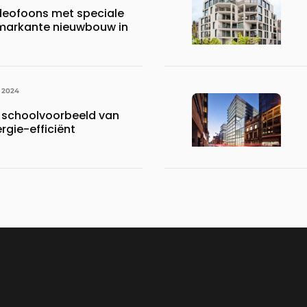
ideofoons met speciale
markante nieuwbouw in
I 2024
 schoolvoorbeeld van
rgie-efficiënt
t