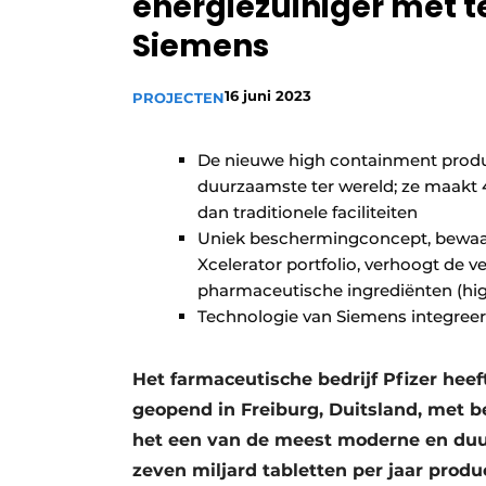
energiezuiniger met t
Vacature aanmelden
Siemens
Vacatures
16 juni 2023
Video’s
PROJECTEN
De nieuwe high containment produc
duurzaamste ter wereld; ze maakt 
dan traditionele faciliteiten
Uniek beschermingconcept, bewaakt
Xcelerator portfolio, verhoogt de 
pharmaceutische ingrediënten (hig
Technologie van Siemens integree
Het farmaceutische bedrijf Pfizer heef
geopend in Freiburg, Duitsland, met 
het een van de meest moderne en duur
zeven miljard tabletten per jaar prod