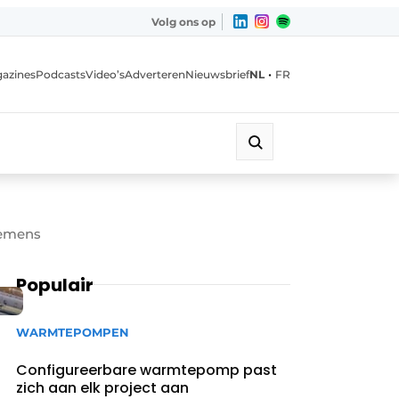
Volg ons op
•
azines
Podcasts
Video’s
Adverteren
Nieuwsbrief
NL
FR
iemens
Populair
WARMTEPOMPEN
Configureerbare warmtepomp past
zich aan elk project aan