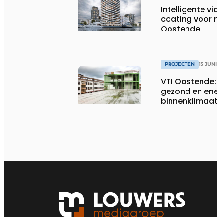
Intelligente v
coating voor 
Oostende
PROJECTEN
13 JUN
VTI Oostende:
gezond en ene
binnenklimaa