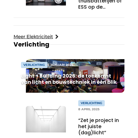
thuisbatterijen of
ESS op de
markt? Dan moet je
voldoen aan de ­
wettelijke
aanvaardingsplicht
Meer Elektriciteit
Verlichting
VERLICHTING
5 JANUARI 2026
Light + Building 2026: de toekomst
van licht en bouwtechniek in één blik
VERLICHTING
8 APRIL 2025
“Zet je project in
het juiste
(dag)licht”