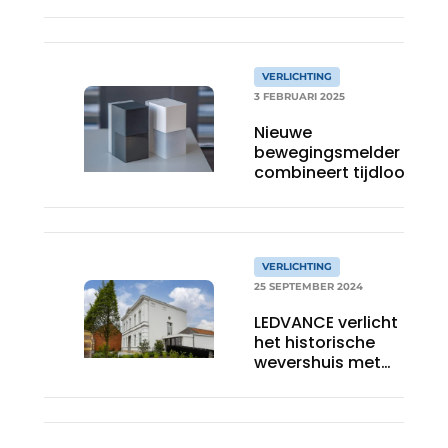
VERLICHTING
3 FEBRUARI 2025
Nieuwe
bewegingsmelder
combineert tijdloos
design met
uitgebreide
instelmogelijkheden
VERLICHTING
25 SEPTEMBER 2024
LEDVANCE verlicht
het historische
wevershuis met
moderne
lichtoplossingen