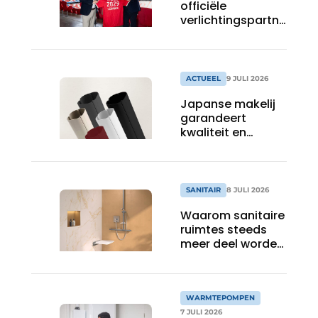
officiële
verlichtingspartner
van FC Bayern
ACTUEEL
9 JULI 2026
Japanse makelij
garandeert
kwaliteit en
installatiecomfort
SANITAIR
8 JULI 2026
Waarom sanitaire
ruimtes steeds
meer deel worden
van de
totaalbeleving
WARMTEPOMPEN
7 JULI 2026