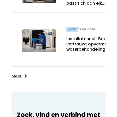
past zich aan elk
project aan
HVAC
15 JULI 2026
Installateur uit Bekkevo
vertrouwt opvermaard
waterbehandelingspro
voor warmtepompgest
verwarmingssystemen
Meer
Zoek, vind en verbind met