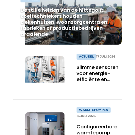
De stille helden van de hittegolf:
koeltechniekers houden
ziekenhuizen, woonzorgcentra en
fabrieken of productiebedrijven
draaiende
ACTUEEL
17 JULI 2026
Slimme sensoren
voor energie-
efficiënte en
gezonde
gebouwen
WARMTEPOMPEN
16 JULI 2026
Configureerbare
warmtepomp