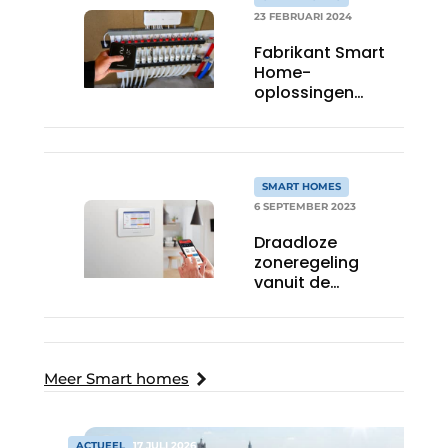
woning
23 FEBRUARI 2024
Fabrikant Smart
Home-
oplossingen
neemt
installateurs bij de
hand in eigen
academy
SMART HOMES
6 SEPTEMBER 2023
Draadloze
zoneregeling
vanuit de
handpalm voor
comfort in elke
ruimte
Meer Smart homes
ACTUEEL
17 JULI 2026