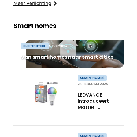
Meer Verlichting
Smart homes
ELEKTROTECH
5 JULI 2024
Van smart homes naar smart cities
SMART HOMES
28 FEBRUARI 2024
LEDVANCE
Introduceert
Matter-
Compatibele LED
Lampen Een
nieuwe stap in
een slimme
SMART HOMES