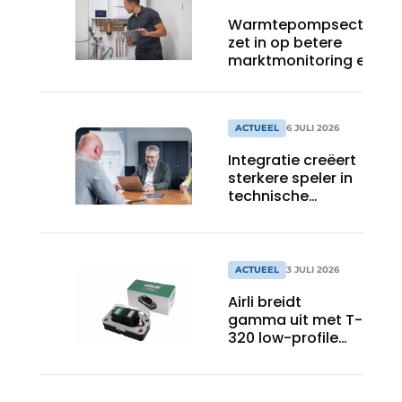
Warmtepompsector
zet in op betere
marktmonitoring en
opleiding
ACTUEEL
6 JULI 2026
Integratie creëert
sterkere speler in
technische
isolatie
ACTUEEL
3 JULI 2026
Airli breidt
gamma uit met T-
320 low-profile
tankpomp