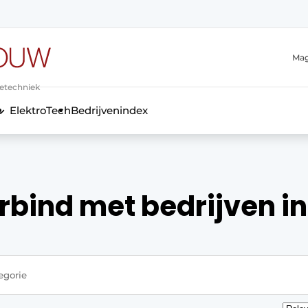
Mag
ietechniek
ElektroTech
Bedrijvenindex
anmelding
rbind met bedrijven in
Sort