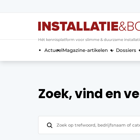
Aanmelden
Algemene voorwaarden
Hét kennisplatform voor slimme & duurzame installat
Banner overzicht
Actueel
Magazine-artikelen
Dossiers
Bedrijven
Aanmelden
Bedankt voor de a
Bedrijven
Contact
Evenement aanmelden
Zoek, vind en ve
Home
Meest gelezen
Nieuwsbrief
Podcasts
Privacy / Cookie statement