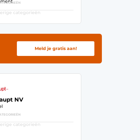
ement
ATEGORIEËN
erige categorieën
Meld je gratis aan!
aupt NV
el
ATEGORIEËN
erige categorieën