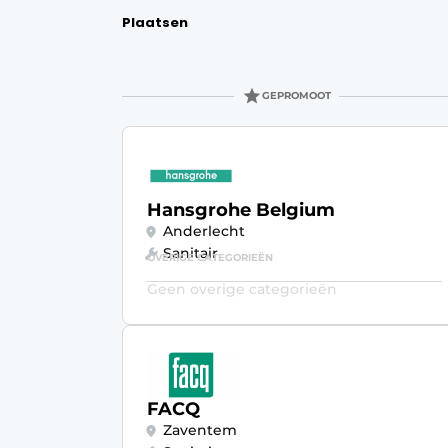
Vacature aanmelden
Plaatsen
Vacatures
Video’s
GEPROMOOT
Hansgrohe Belgium
Anderlecht
Sanitair
OVERIGE CATEGORIEËN
Geen overige categorieën
FACQ
Zaventem