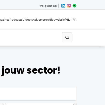
Volg ons op
•
azines
Podcasts
Video’s
Adverteren
Nieuwsbrief
NL
FR
 jouw sector!
eren