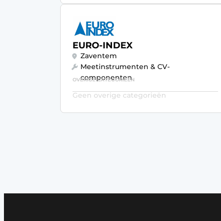
EURO-INDEX
Zaventem
Meetinstrumenten & CV-
componenten
OVERIGE CATEGORIEËN
Geen overige categorieën