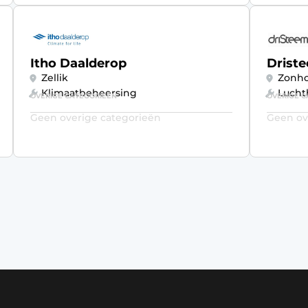
Itho Daalderop
Drist
Zellik
Zonh
Klimaatbeheersing
Lucht
OVERIGE CATEGORIEËN
OVERIGE C
Geen overige categorieën
Geen ov