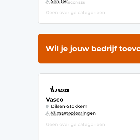
Sanitair
OVERIGE CATEGORIEËN
Geen overige categorieën
Wil je jouw bedrijf toe
Vasco
Dilsen-Stokkem
Klimaatoplossingen
OVERIGE CATEGORIEËN
Geen overige categorieën