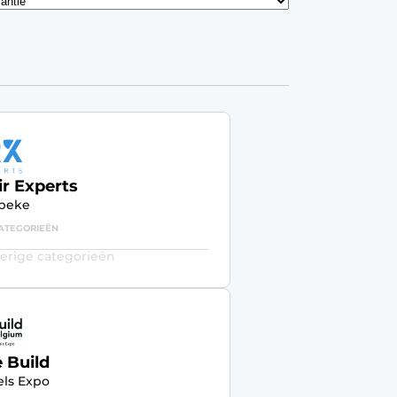
ir Experts
beke
ATEGORIEËN
erige categorieën
 Build
els Expo