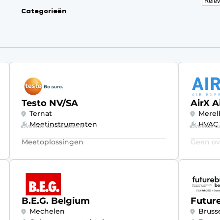
Categorieën
Testo NV/SA
AirX A
Ternat
Merel
Meetinstrumenten
HVAC
OVERIGE CATEGORIEËN
OVERIGE C
Meetoplossingen
Geen ov
B.E.G. Belgium
Future
Mechelen
Bruss