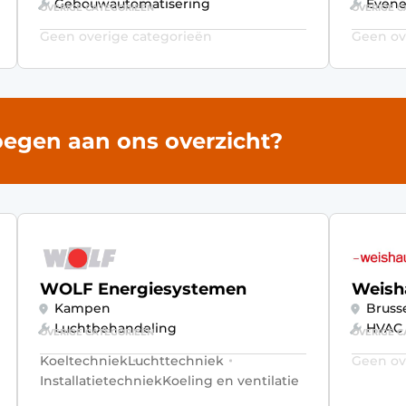
Gebouwautomatisering
Even
OVERIGE CATEGORIEËN
OVERIGE C
Geen overige categorieën
Geen ov
voegen aan ons overzicht?
WOLF Energiesystemen
Weish
Kampen
Bruss
Luchtbehandeling
HVAC
OVERIGE CATEGORIEËN
OVERIGE C
Koeltechniek
Luchttechniek
Geen ov
Installatietechniek
Koeling en ventilatie