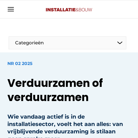
Aanmelden
Algemene voorwaarden
Banner overzicht
Categorieën
Bedrijven
Aanmelden
Bedankt voor de aanmelding
Bedrijven
NR 02 2025
Contact
Verduurzamen of
Evenement aanmelden
Algemeen
Home
verduurzamen
Panelgesprek
Meest gelezen
Nieuwsbrief
Wie vandaag actief is in de
Solar
installatiesector, voelt het aan alles: van
Podcasts
HVAC
vrijblijvende verduurzaming is stilaan
Privacy / Cookie statement