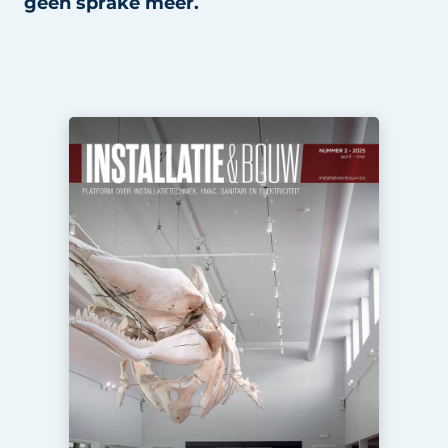
geen sprake meer.
Sanitair
Vacature aanmelden
Vacatures
Video’s
Binnenklimaat
Brandbeveiliging
Ventilatie
Warmtepompen