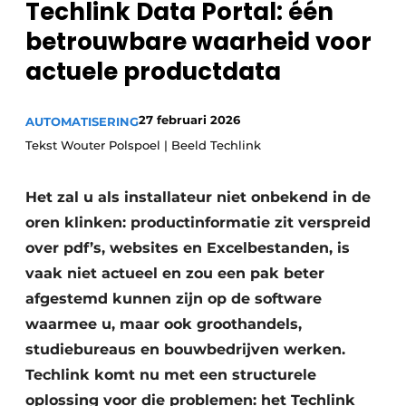
Techlink Data Portal: één
Sanitair
Vacature aanmelden
betrouwbare waarheid voor
Vacatures
actuele productdata
Video’s
Binnenklimaat
27 februari 2026
AUTOMATISERING
Tekst Wouter Polspoel | Beeld Techlink
Brandbeveiliging
Ventilatie
Het zal u als installateur niet onbekend in de
oren klinken: productinformatie zit verspreid
Warmtepompen
over pdf’s, websites en Excelbestanden, is
vaak niet actueel en zou een pak beter
afgestemd kunnen zijn op de software
waarmee u, maar ook groothandels,
studiebureaus en bouwbedrijven werken.
Techlink komt nu met een structurele
oplossing voor die problemen: het Techlink