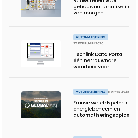
Bouwstenen voor
gebouwautomatisering
van morgen
AUTOMATISERING
27 FEBRUARI 2026
Techlink Data Portal:
één betrouwbare
waarheid voor
actuele productdata
AUTOMATISERING
8 APRIL 2025
Franse wereldspeler in
energiebeheer- en
automatiseringsoplossin
voor tweede keer meest
duurzame onderneming t
wereld