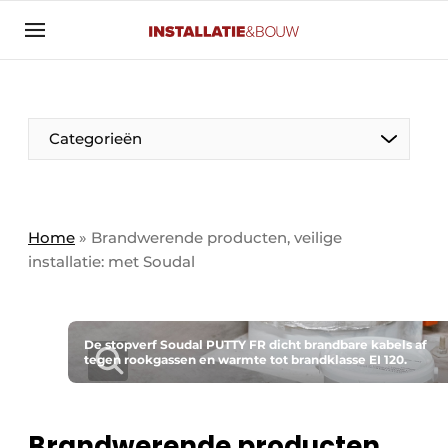
Aanmelden
Algemene voorwaarden
Banner overzicht
Categorieën
Bedrijven
Aanmelden
Bedankt voor de aanmelding
Bedrijven
Contact
Home
»
Brandwerende producten, veilige
installatie: met Soudal
Evenement aanmelden
Algemeen
Home
Panelgesprek
Meest gelezen
De stopverf Soudal PUTTY FR dicht brandbare kabels af
tegen rookgassen en warmte tot brandklasse EI 120.
Nieuwsbrief
Solar
Podcasts
HVAC
Privacy / Cookie statement
Brandwerende producten,