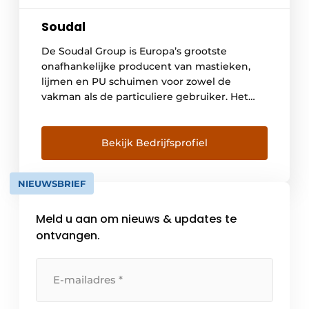
Soudal
De Soudal Group is Europa’s grootste
onafhankelijke producent van mastieken,
lijmen en PU schuimen voor zowel de
vakman als de particuliere gebruiker. Het
Belgische familiebedrijf uit Turnhout, dat in
1966 door Vic Swerts werd opgericht, is
inmiddels uitgegroeid tot een internationale
Bekijk Bedrijfsprofiel
speler en expert in chemische
bouwspecialiteiten. De groep heeft 19
NIEUWSBRIEF
productievestigingen in 5 werelddelen, […]
Meld u aan om nieuws & updates te
ontvangen.