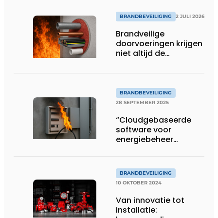
digitalisering centraal
BRANDBEVEILIGING
2 JULI 2026
Brandveilige
doorvoeringen krijgen
niet altijd de
aandacht die ze
verdienen
BRANDBEVEILIGING
28 SEPTEMBER 2025
“Cloudgebaseerde
software voor
energiebeheer
verkleint kans op
elektrische brand
aanzienlijk”
BRANDBEVEILIGING
10 OKTOBER 2024
Van innovatie tot
installatie: