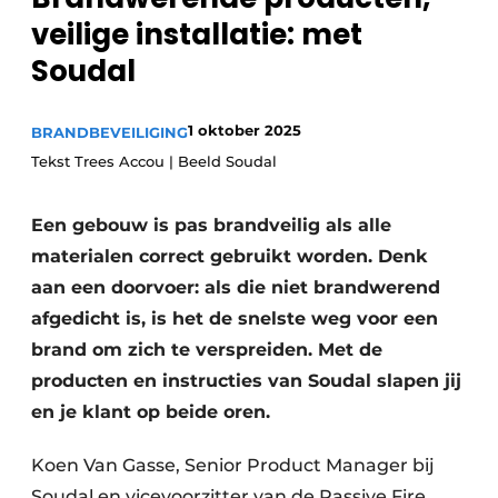
Sanitair
veilige installatie: met
Vacature aanmelden
Soudal
Vacatures
Video’s
Binnenklimaat
1 oktober 2025
BRANDBEVEILIGING
Tekst Trees Accou | Beeld Soudal
Brandbeveiliging
Een gebouw is pas brandveilig als alle
Ventilatie
materialen correct gebruikt worden. Denk
Warmtepompen
aan een doorvoer: als die niet brandwerend
afgedicht is, is het de snelste weg voor een
brand om zich te verspreiden. Met de
producten en instructies van Soudal slapen jij
en je klant op beide oren.
Koen Van Gasse, Senior Product Manager bij
Soudal en vicevoorzitter van de Passive Fire