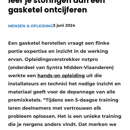
leer je storingen aan een
Sanitair
Vacature aanmelden
gasketel ontcijferen
Vacatures
3 juni 2024
MENSEN & OPLEIDING
Video’s
Binnenklimaat
Een gasketel herstellen vraagt een flinke
Brandbeveiliging
portie expertise en inzicht in de werking
ervan. Opleidingsverstrekker nxtpro
Ventilatie
(onderdeel van Syntra Midden-Vlaanderen)
Warmtepompen
werkte een
hands-on opleiding
uit die
installateurs en technici het nodige inzicht en
materiaal geeft voor de depannage van alle
premixketels. “Tijdens een 5-daagse training
leren deelnemers met vertrouwen elk
probleem oplossen. Het is een unieke training
die je nergens anders vindt. Dat merken we