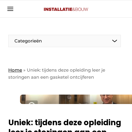
Aanmelden
Algemene voorwaarden
Banner overzicht
Categorieën
Bedrijven
Aanmelden
Bedankt voor de aanmelding
Bedrijven
Contact
Home
»
Uniek: tijdens deze opleiding leer je
storingen aan een gasketel ontcijferen
Evenement aanmelden
Algemeen
Home
Panelgesprek
Meest gelezen
Nieuwsbrief
Solar
Podcasts
Uniek: tijdens deze opleiding
HVAC
Privacy / Cookie statement