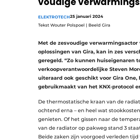
voudige verwarmingsa
Vacature aanmelden
25 januari 2024
ELEKTROTECH
Vacatures
Tekst Wouter Polspoel | Beeld Gira
Video’s
Met de zesvoudige verwarmingsactor v
oplossingen van Gira, kan in zes vers
geregeld. “Zo kunnen huiseigenaren t
verkoopverantwoordelijke Steven Mor
uiteraard ook geschikt voor Gira One
gebruikmaakt van het KNX-protocol en
De thermostatische kraan van de radia
ochtend erna – en heel wat stookkost
genieten. Of het gissen naar de temper
van de radiator op pakweg stand 3 staa
Beide zaken zijn voorgoed verleden tij