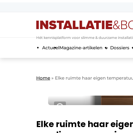
Aanmelden
Algemene voorwaarden
Hét kennisplatform voor slimme & duurzame installat
Banner overzicht
Actueel
Magazine-artikelen
Dossiers
Bedrijven
Aanmelden
Bedankt voor de a
Bedrijven
Contact
Home
»
Elke ruimte haar eigen temperatu
Evenement aanmelden
Home
Meest gelezen
Nieuwsbrief
Podcasts
Elke ruimte haar eige
Privacy / Cookie statement