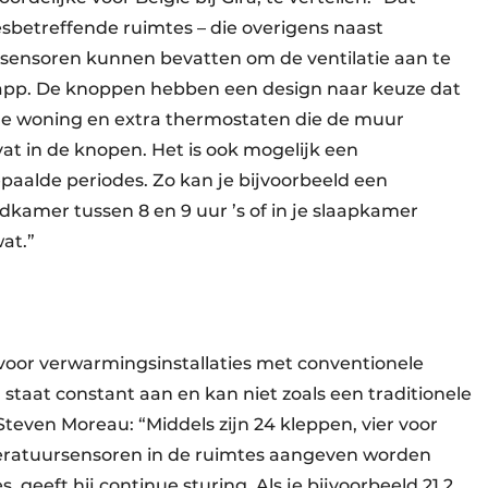
sbetreffende ruimtes – die overigens naast
ensoren kunnen bevatten om de ventilatie aan te
-app. De knoppen hebben een design naar keuze dat
de woning en extra thermostaten die de muur
vat in de knopen. Het is ook mogelijk een
paalde periodes. Zo kan je bijvoorbeeld een
dkamer tussen 8 en 9 uur ’s of in je slaapkamer
at.”
oor ver­warmings­­installaties met conventionele
j staat constant aan en kan niet zoals een traditionele
Steven Moreau: “Middels zijn 24 kleppen, vier voor
peratuursensoren in de ruimtes aangeven worden
 geeft hij continue sturing. Als je bijvoorbeeld 21,2