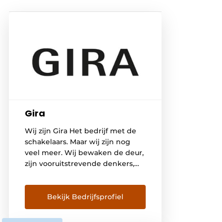
Gira
Wij zijn Gira Het bedrijf met de
schakelaars. Maar wij zijn nog
veel meer. Wij bewaken de deur,
zijn vooruitstrevende denkers,
Smart-Home-pioniers,
doorontwikkelaars, KNX-partner,
patentmeesters, prijswinnaars,
Bekijk Bedrijfsprofiel
designers en geven de toekomst
vorm. De naam Gira staat voor