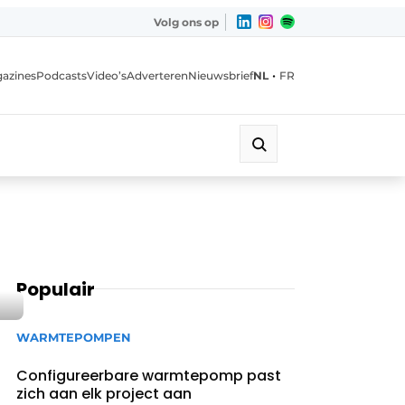
Volg ons op
•
azines
Podcasts
Video’s
Adverteren
Nieuwsbrief
NL
FR
Populair
WARMTEPOMPEN
Configureerbare warmtepomp past
zich aan elk project aan