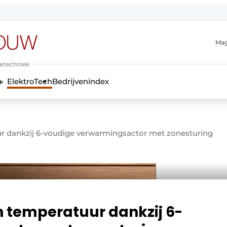
Mag
ietechniek
ElektroTech
Bedrijvenindex
anmelding
ur dankzij 6-voudige verwarmingsactor met zonesturing
n temperatuur dankzij 6-