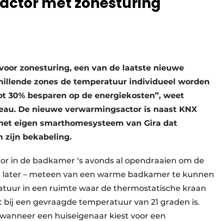
ctor met zonesturing
oor zonesturing, een van de laatste nieuwe
chillende zones de temperatuur individueel worden
ot 30% besparen op de energiekosten”, weet
eau. De nieuwe verwarmingsactor is naast KNX
, het eigen smarthomesysteem van Gira dat
 zijn bekabeling.
tor in de badkamer ‘s avonds al opendraaien om de
en later – meteen van een warme badkamer te kunnen
atuur in een ruimte waar de thermostatische kraan
t bij een gevraagde temperatuur van 21 graden is.
d wanneer een huiseigenaar kiest voor een