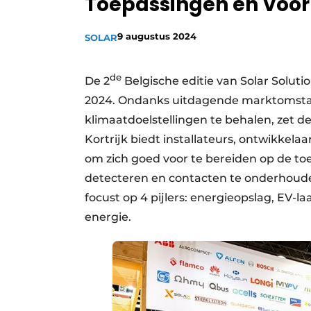
Toepassingen en Voor
Vacature aanmelden
9 augustus 2024
SOLAR
Vacatures
Video’s
de
De 2
Belgische editie van Solar Solutio
2024. Ondanks uitdagende marktomst
klimaatdoelstellingen te behalen, zet d
Kortrijk biedt installateurs, ontwikkel
om zich goed voor te bereiden op de to
detecteren en contacten te onderhouden
focust op 4 pijlers: energieopslag, EV
energie.