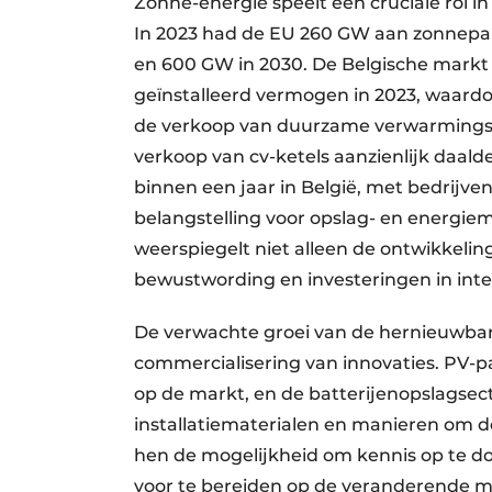
Zonne-energie speelt een cruciale rol in 
In 2023 had de EU 260 GW aan zonnepan
en 600 GW in 2030. De Belgische markt 
geïnstalleerd vermogen in 2023, waardoo
de verkoop van duurzame verwarmingssy
verkoop van cv-ketels aanzienlijk daalde
binnen een jaar in België, met bedrijve
belangstelling voor opslag- en energ
weerspiegelt niet alleen de ontwikkeli
bewustwording en investeringen in int
De verwachte groei van de hernieuwbar
commercialisering van innovaties. PV-
op de markt, en de batterijenopslagsect
installatiematerialen en manieren om dez
hen de mogelijkheid om kennis op te do
voor te bereiden op de veranderende m