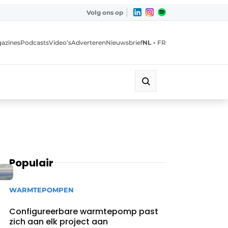
Volg ons op
•
azines
Podcasts
Video’s
Adverteren
Nieuwsbrief
NL
FR
Populair
WARMTEPOMPEN
Configureerbare warmtepomp past
zich aan elk project aan