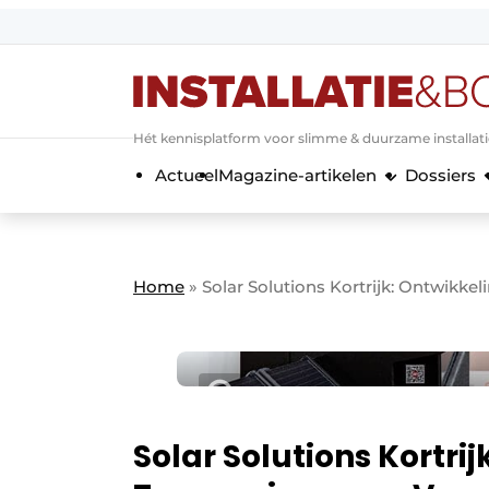
Aanmelden
Algemene voorwaarden
Hét kennisplatform voor slimme & duurzame installat
Banner overzicht
Actueel
Magazine-artikelen
Dossiers
Bedrijven
Aanmelden
Bedankt voor de a
Bedrijven
Contact
Home
»
Solar Solutions Kortrijk: Ontwikk
Evenement aanmelden
Home
Meest gelezen
Nieuwsbrief
Podcasts
Solar Solutions Kortri
Privacy / Cookie statement