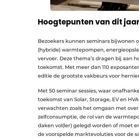
Hoogtepunten van dit jaa
Bezoekers kunnen seminars bijwonen ove
(hybride) warmtepompen, energieopslag
vervoer. Deze thema’s dragen bij aan h
toekomst. Met meer dan 110 exposanten
editie de grootste vakbeurs voor hernie
Met 50 seminar sessies, waar onafhankel
toekomst van Solar, Storage, EV en H
verwachten zoals het omgaan met over
zelfconsumptie, de rol van de warmtep
daken vol(ler) gelegd worden of moet er
de voorspelde marktevoluties voor de so