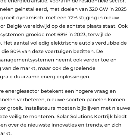
de energietransitie, vooral in de residentiële sector.
elen geïnstalleerd, met doelen van 320 GW in 2025
groeit dynamisch, met een 72% stijging in nieuw
r België wereldwijd op de achtste plaats staat. Ook
stemen groeide met 68% in 2023, terwijl de
. Het aantal volledig elektrische auto’s verdubbelde
n die 80% van deze voertuigen bezitten. De
iemanagementsystemen neemt ook verder toe en
ng van de markt, maar ook de groeiende
egrale duurzame energieoplossingen.
e energiesector betekent een hogere vraag en
panelen verbeteren, nieuwe soorten panelen komen
or groeit. Installateurs moeten bijblijven met nieuwe
e veilig te monteren. Solar Solutions Kortrijk biedt
en over de nieuwste innovaties en trends, en zich
arkt.