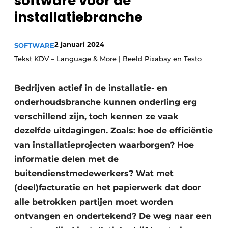
software voor de
Sanitair
Vacature aanmelden
installatiebranche
Vacatures
2 januari 2024
SOFTWARE
Video’s
Tekst KDV – Language & More | Beeld Pixabay en Testo
Binnenklimaat
Brandbeveiliging
Bedrijven actief in de installatie- en
onderhoudsbranche kunnen onderling erg
Ventilatie
verschillend zijn, toch kennen ze vaak
Warmtepompen
dezelfde uitdagingen. Zoals: hoe de efficiëntie
van installatieprojecten waarborgen? Hoe
informatie delen met de
buitendienstmedewerkers? Wat met
(deel)facturatie en het papierwerk dat door
alle betrokken partijen moet worden
ontvangen en ondertekend? De weg naar een