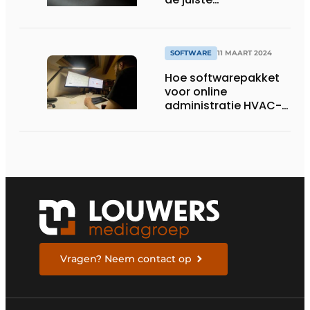
bevochtigingskeuze in
kaart
SOFTWARE
11 MAART 2024
Hoe softwarepakket
voor online
administratie HVAC-
installateur ontlast
Vragen? Neem contact op