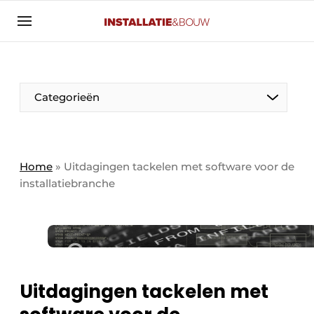
Aanmelden
Algemene voorwaarden
Banner overzicht
Categorieën
Bedrijven
Aanmelden
Bedankt voor de aanmelding
Bedrijven
Contact
Home
»
Uitdagingen tackelen met software voor de
installatiebranche
Evenement aanmelden
Algemeen
Home
Panelgesprek
Meest gelezen
Nieuwsbrief
Solar
Podcasts
Uitdagingen tackelen met
HVAC
Privacy / Cookie statement