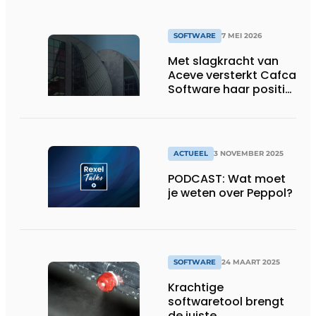
SOFTWARE
7 MEI 2026
Met slagkracht van
Aceve versterkt Cafca
Software haar positie
in de installatiesector
ACTUEEL
3 NOVEMBER 2025
PODCAST: Wat moet
je weten over Peppol?
SOFTWARE
24 MAART 2025
Krachtige
softwaretool brengt
de juiste