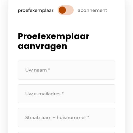
proefexemplaar
abonnement
Proefexemplaar
aanvragen
Uw
naam
*
Uw
e-
mailadres
*
Straatnaam
+
huisnummer