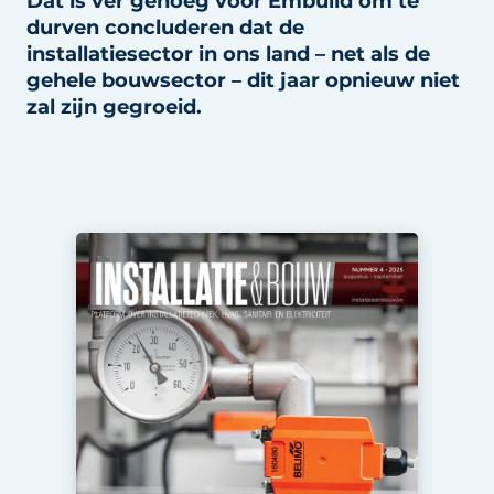
Dat is ver genoeg voor Embuild om te
Sanitair
Vacature aanmelden
durven concluderen dat de
installatiesector in ons land – net als de
Vacatures
gehele bouwsector – dit jaar opnieuw niet
Video’s
zal zijn gegroeid.
Binnenklimaat
Brandbeveiliging
Ventilatie
Warmtepompen