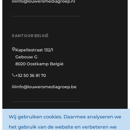
info@louwersmediagroep.nl
KANTOOR BELGIË
Kapellestraat 132/1
Gebouw G
8020 Oostkamp België
+32 50 36 81 70
info@louwersmediagroep.be
Wij gebruiken cookies. Daarmee analyseren we
www.louwersmediagroep.com
het gebruik van de website en verbeteren we
© 1987 - 2026 Louwersmediagroep.