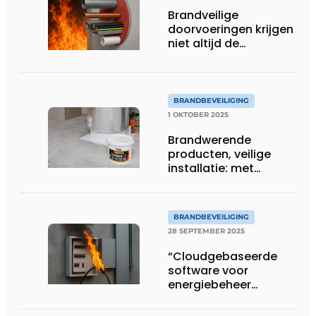
Brandveilige
doorvoeringen krijgen
niet altijd de
aandacht die ze
verdienen
BRANDBEVEILIGING
1 OKTOBER 2025
Brandwerende
producten, veilige
installatie: met
Soudal
BRANDBEVEILIGING
28 SEPTEMBER 2025
“Cloudgebaseerde
software voor
energiebeheer
verkleint kans op
elektrische brand