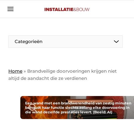
Aanmelden
Algemene voorwaarden
Banner overzicht
Categorieën
Bedrijven
Aanmelden
Bedankt voor de aanmelding
Bedrijven
Contact
Home
»
Brandveilige doorvoeringen krijgen niet
altijd de aandacht die ze verdienen
Evenement aanmelden
Algemeen
Home
Panelgesprek
Meest gelezen
Een wand met een brandwerendheid van zestig minuten
behoudt haar functie slechts zolang elke doorvoering in
Nieuwsbrief
die wand dezelfde prestaties levert. (Beeld: AI)
Solar
Podcasts
HVAC
Privacy / Cookie statement