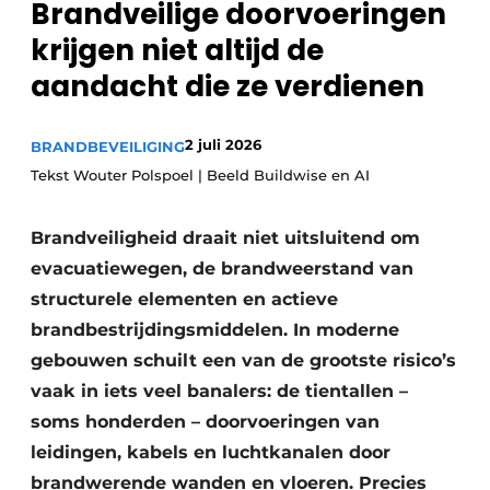
Brandveilige doorvoeringen
Sanitair
Vacature aanmelden
krijgen niet altijd de
Vacatures
aandacht die ze verdienen
Video’s
Binnenklimaat
2 juli 2026
BRANDBEVEILIGING
Tekst Wouter Polspoel | Beeld Buildwise en AI
Brandbeveiliging
Ventilatie
Brandveiligheid draait niet uitsluitend om
evacuatiewegen, de brandweerstand van
Warmtepompen
structurele elementen en actieve
brandbestrijdingsmiddelen. In moderne
gebouwen schuilt een van de grootste risico’s
vaak in iets veel banalers: de tientallen –
soms honderden – doorvoeringen van
leidingen, kabels en luchtkanalen door
brandwerende wanden en vloeren. Precies