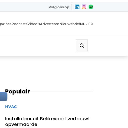
Volg ons op
•
azines
Podcasts
Video’s
Adverteren
Nieuwsbrief
NL
FR
Populair
HVAC
Installateur uit Bekkevoort vertrouwt
opvermaarde