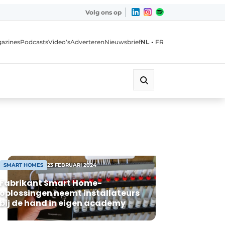
Volg ons op
•
azines
Podcasts
Video’s
Adverteren
Nieuwsbrief
NL
FR
SMART HOMES
23 FEBRUARI 2024
Fabrikant Smart Home-
oplossingen neemt installateurs
bij de hand in eigen academy