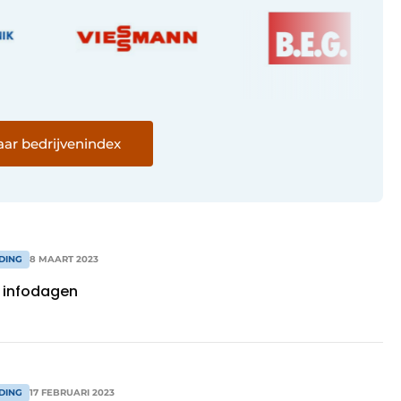
ar bedrijvenindex
DING
8 MAART 2023
 infodagen
DING
17 FEBRUARI 2023