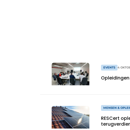
Vacature aanmelden
Vacatures
Video’s
EVENTS
4 OKTO
Opleidingen 
MENSEN & OPLEI
RESCert ople
terugverdie