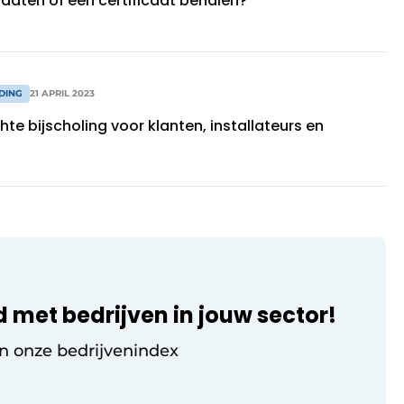
daten of een certificaat behalen?
DING
21 APRIL 2023
chte bijscholing voor klanten, installateurs en
d met bedrijven in jouw sector!
in onze bedrijvenindex