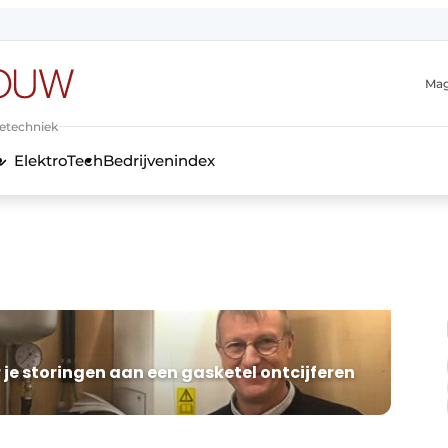
Mag
ietechniek
ElektroTech
Bedrijvenindex
anmelding
r je storingen aan een gasketel ontcijferen