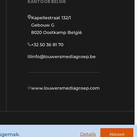
KANTOOR BELGIË
Kapellestraat 132/1
Gebouw G
8020 Oostkamp België
+32 50 36 81 70
info@louwersmediagroep.be
www.louwersmediagroep.com
Algemene voorwaarden
Privacy policy
Details
ksgemak.
Akkoord