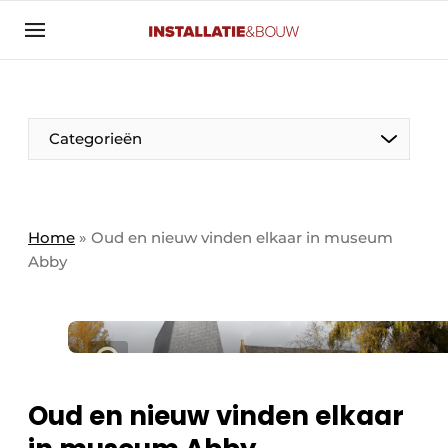
Aanmelden
Algemene voorwaarden
Banner overzicht
Categorieën
Bedrijven
Aanmelden
Bedankt voor de aanmelding
Bedrijven
Contact
Home
»
Oud en nieuw vinden elkaar in museum
Abby
Evenement aanmelden
Algemeen
Home
Panelgesprek
Meest gelezen
Nieuwsbrief
Solar
Podcasts
Oud en nieuw vinden elkaar
HVAC
Privacy / Cookie statement