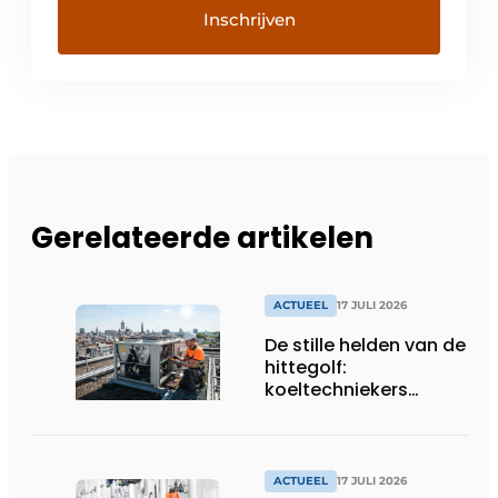
Gerelateerde artikelen
ACTUEEL
17 JULI 2026
De stille helden van de
hittegolf:
koeltechniekers
houden ziekenhuizen,
woonzorgcentra en
fabrieken of
productiebedrijven
ACTUEEL
17 JULI 2026