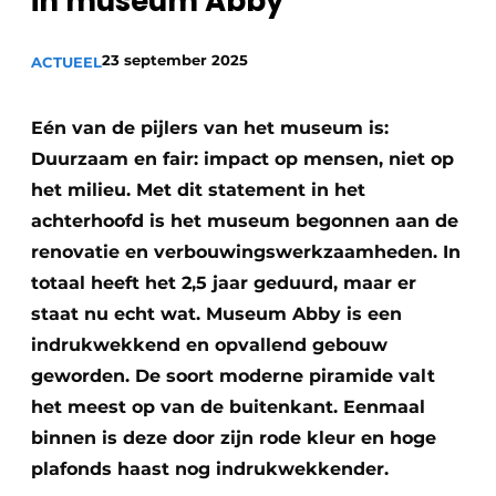
in museum Abby
Sanitair
Vacature aanmelden
23 september 2025
Vacatures
ACTUEEL
Video’s
Eén van de pijlers van het museum is:
Binnenklimaat
Duurzaam en fair: impact op mensen, niet op
Brandbeveiliging
het milieu. Met dit statement in het
achterhoofd is het museum begonnen aan de
Ventilatie
renovatie en verbouwingswerkzaamheden. In
Warmtepompen
totaal heeft het 2,5 jaar geduurd, maar er
staat nu echt wat. Museum Abby is een
indrukwekkend en opvallend gebouw
geworden. De soort moderne piramide valt
het meest op van de buitenkant. Eenmaal
binnen is deze door zijn rode kleur en hoge
plafonds haast nog indrukwekkender.