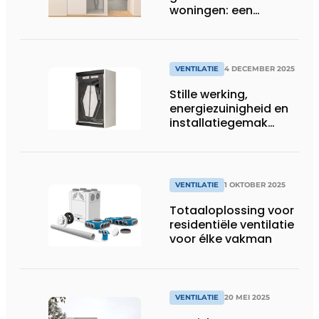
woningen: een
onderschat probleem
VENTILATIE
4 DECEMBER 2025
Stille werking,
energiezuinigheid en
installatiegemak
kenmerken breed
inzetbare
ventilatiesystemen
VENTILATIE
1 OKTOBER 2025
Totaaloplossing voor
residentiële ventilatie
voor élke vakman
VENTILATIE
20 MEI 2025