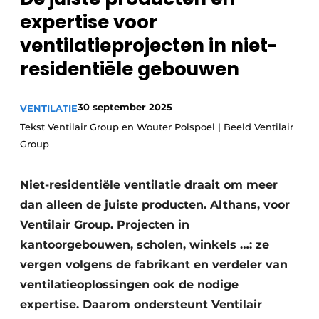
Sanitair
expertise voor
Vacature aanmelden
ventilatieprojecten in niet-
Vacatures
residentiële gebouwen
Video’s
Binnenklimaat
30 september 2025
VENTILATIE
Brandbeveiliging
Tekst Ventilair Group en Wouter Polspoel | Beeld Ventilair
Group
Ventilatie
Warmtepompen
Niet-residentiële ventilatie draait om meer
dan alleen de juiste producten. Althans, voor
Ventilair Group. Projecten in
kantoorgebouwen, scholen, winkels …: ze
vergen volgens de fabrikant en verdeler van
ventilatieoplossingen ook de nodige
expertise. Daarom ondersteunt Ventilair