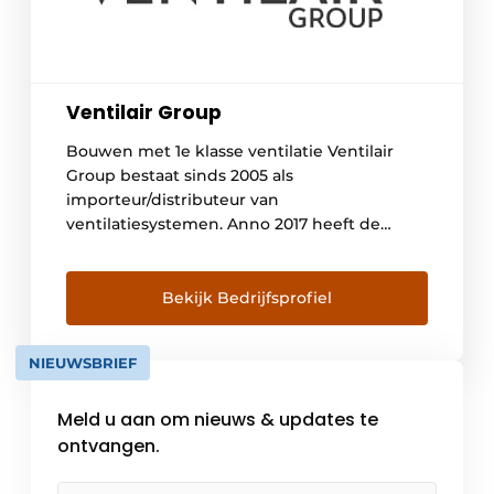
Ventilair Group
Bouwen met 1e klasse ventilatie Ventilair
Group bestaat sinds 2005 als
importeur/distributeur van
ventilatiesystemen. Anno 2017 heeft de
groep kantoren in België, Duitsland,
Frankrijk en Nederland, en opereert de
groep tevens vanuit Denemarken en Italië.
Bekijk Bedrijfsprofiel
Ventilair Group is bovendien ook fabrikant
van haar eigen merken kwalitatief
NIEUWSBRIEF
hoogwaardige ventilatieproducten voor de
residentiële markt : Comair en […]
Meld u aan om nieuws & updates te
ontvangen.