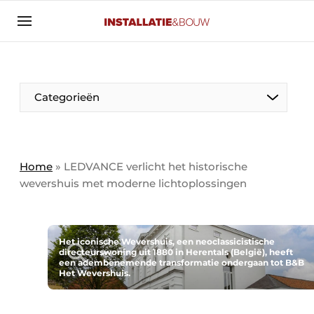
Aanmelden
Algemene voorwaarden
Banner overzicht
Categorieën
Bedrijven
Aanmelden
Bedankt voor de aanmelding
Bedrijven
Contact
Home
»
LEDVANCE verlicht het historische
wevershuis met moderne lichtoplossingen
Evenement aanmelden
Algemeen
Home
Panelgesprek
Meest gelezen
Het iconische Wevershuis, een neoclassicistische
directeurswoning uit 1880 in Herentals (België), heeft
Nieuwsbrief
een adembenemende transformatie ondergaan tot B&B
Solar
Het Wevershuis.
Podcasts
HVAC
Privacy / Cookie statement