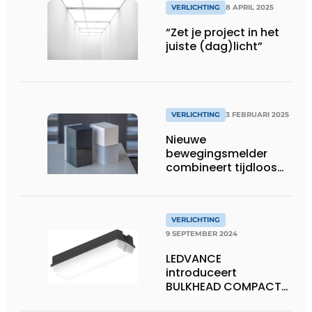
VERLICHTING
8 APRIL 2025
“Zet je project in het
juiste (dag)licht”
VERLICHTING
3 FEBRUARI 2025
Nieuwe
bewegingsmelder
combineert tijdloos
design met
uitgebreide
instelmogelijkheden
VERLICHTING
9 SEPTEMBER 2024
LEDVANCE
introduceert
BULKHEAD COMPACT
RC – een veelzijdig