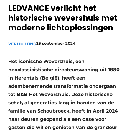
LEDVANCE verlicht het
Sanitair
Vacature aanmelden
historische wevershuis met
Vacatures
moderne lichtoplossingen
Video’s
Binnenklimaat
25 september 2024
VERLICHTING
Brandbeveiliging
Ventilatie
Het iconische Wevershuis, een
neoclassicistische directeurswoning uit 1880
Warmtepompen
in Herentals (België), heeft een
adembenemende transformatie ondergaan
tot B&B Het Wevershuis. Deze historische
schat, al generaties lang in handen van de
familie van Schoubroeck, heeft in April 2024
haar deuren geopend als een oase voor
gasten die willen genieten van de grandeur