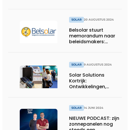
uitgesteld naar 1 april
2026
SOLAR
20 AUGUSTUS 2024
Belsolar stuurt
memorandum naar
beleidsmakers:
dringende oproep
voor investeringen in
zonthermie
SOLAR
9 AUGUSTUS 2024
Solar Solutions
Kortrijk:
Ontwikkelingen,
Toepassingen en
Voorbereiding op de
Toekomst
SOLAR
14 JUNI 2024
NIEUWE PODCAST: zijn
zonnepanelen nog
steeds een