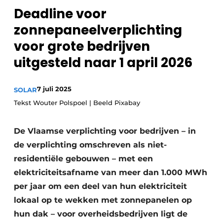
Deadline voor
Sanitair
Vacature aanmelden
zonnepaneelverplichting
Vacatures
voor grote bedrijven
Video’s
Binnenklimaat
uitgesteld naar 1 april 2026
Brandbeveiliging
7 juli 2025
SOLAR
Ventilatie
Tekst Wouter Polspoel | Beeld Pixabay
Warmtepompen
De Vlaamse verplichting voor bedrijven – in
de verplichting omschreven als niet-
residentiële gebouwen – met een
elektriciteitsafname van meer dan 1.000 MWh
per jaar om een deel van hun elektriciteit
lokaal op te wekken met zonnepanelen op
hun dak – voor overheidsbedrijven ligt de