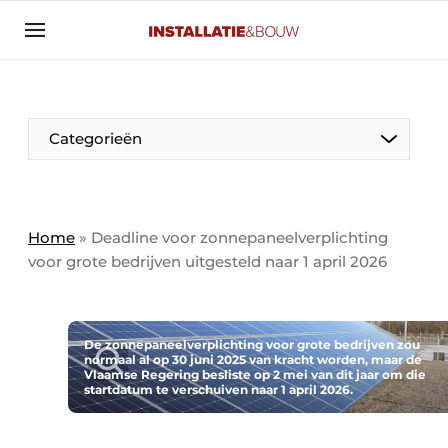
Aanmelden
Algemene voorwaarden
Banner overzicht
Categorieën
Bedrijven
Aanmelden
Bedankt voor de aanmelding
Bedrijven
Contact
Home
»
Deadline voor zonnepaneelverplichting
voor grote bedrijven uitgesteld naar 1 april 2026
Evenement aanmelden
Algemeen
Home
Panelgesprek
Meest gelezen
De zonnepaneelverplichting voor grote bedrijven zou
normaal al op 30 juni 2025 van kracht worden, maar de
Nieuwsbrief
Vlaamse Regering besliste op 2 mei van dit jaar om die
Solar
startdatum te verschuiven naar 1 april 2026.
Podcasts
HVAC
Privacy / Cookie statement