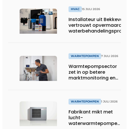
HVAC
15 JULI 2026
Installateur uit Bekkevoor
vertrouwt opvermaarde
waterbehandelingsprodu
voor warmtepompgestuu
verwarmingssystemen
WARMTEPOMPEN
7 JULI 2026
Warmtepompsector
zet in op betere
marktmonitoring en
opleiding
WARMTEPOMPEN
1 JULI 2026
Fabrikant mikt met
lucht-
waterwarmtepompen