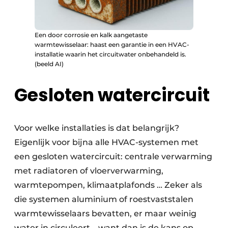
Een door corrosie en kalk aangetaste
warmtewisselaar: haast een garantie in een HVAC-
installatie waarin het circuitwater onbehandeld is.
(beeld AI)
Gesloten watercircuit
Voor welke installaties is dat belangrijk?
Eigenlijk voor bijna alle HVAC-systemen met
een gesloten watercircuit: centrale verwarming
met radiatoren of vloerverwarming,
warmtepompen, klimaatplafonds … Zeker als
die systemen aluminium of roestvaststalen
warmtewisselaars bevatten, er maar weinig
water in circuleert – want dan is de kans op