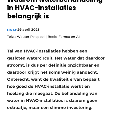
Sanitair
in HVAC-installaties
Vacature aanmelden
belangrijk is
Vacatures
Video’s
Binnenklimaat
29 april 2025
HVAC
Tekst Wouter Polspoel | Beeld Fernox en AI
Brandbeveiliging
Tal van HVAC-installaties hebben een
Ventilatie
gesloten watercircuit. Het water dat daardoor
Warmtepompen
stroomt, is dus per definitie onzichtbaar en
daardoor krijgt het soms weinig aandacht.
Onterecht, want de kwaliteit ervan bepaalt
hoe goed de HVAC-installatie werkt en
hoelang die meegaat. De behandeling van
water in HVAC-installaties is daarom geen
extraatje, maar een slimme investering.