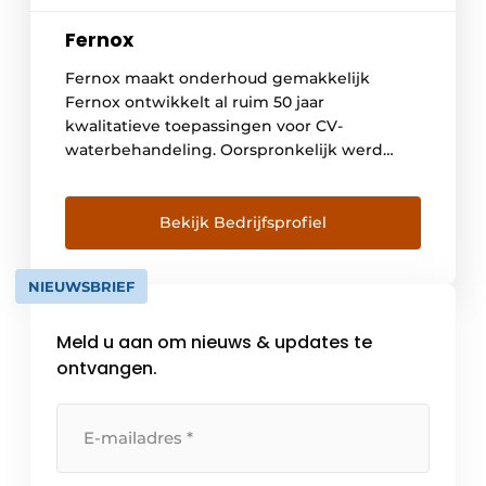
Fernox
Fernox maakt onderhoud gemakkelijk
Fernox ontwikkelt al ruim 50 jaar
kwalitatieve toepassingen voor CV-
waterbehandeling. Oorspronkelijk werd
Fernox opgericht in UK; en omdat CV-
waterbehandeling er wettelijk verplicht is
hebben wij jarenlange ervaring in CV-
Bekijk Bedrijfsprofiel
waterbehandeling. Filters en chemische
additieven Onze filters, chemische
NIEUWSBRIEF
additieven en glycol verbeteren de
prestaties van CV–installaties bij bedrijven
Meld u aan om nieuws & updates te
en particulieren. Zowel eindgebruikers als
[…]
ontvangen.