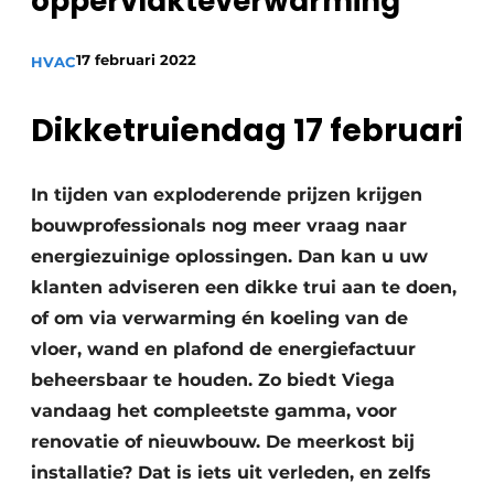
oppervlakteverwarming
Sanitair
Vacature aanmelden
17 februari 2022
Vacatures
HVAC
Video’s
Dikketruiendag 17 februari
Binnenklimaat
Brandbeveiliging
In tijden van exploderende prijzen krijgen
bouwprofessionals nog meer vraag naar
Ventilatie
energiezuinige oplossingen. Dan kan u uw
Warmtepompen
klanten adviseren een dikke trui aan te doen,
of om via verwarming én koeling van de
vloer, wand en plafond de energiefactuur
beheersbaar te houden. Zo biedt Viega
vandaag het compleetste gamma, voor
renovatie of nieuwbouw. De meerkost bij
installatie? Dat is iets uit verleden, en zelfs