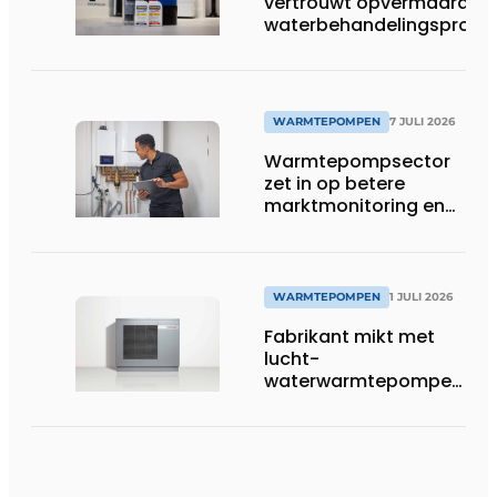
vertrouwt opvermaarde
waterbehandelingsprodu
voor warmtepompgestuu
verwarmingssystemen
WARMTEPOMPEN
7 JULI 2026
Warmtepompsector
zet in op betere
marktmonitoring en
opleiding
WARMTEPOMPEN
1 JULI 2026
Fabrikant mikt met
lucht-
waterwarmtepompen
op R290 tot 60 kW op
tertiaire markt