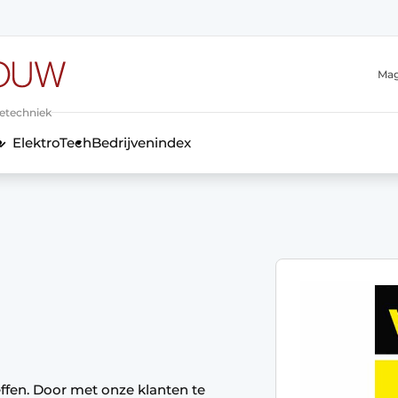
Mag
ietechniek
ElektroTech
Bedrijvenindex
anmelding
effen. Door met onze klanten te