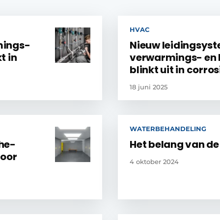
HVAC
mings-
Nieuw leidingsys
t in
verwarmings- en k
blinkt uit in corr
18 juni 2025
WATERBEHANDELING
he-
Het belang van de 
voor
4 oktober 2024