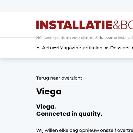
Aanmelden
Algemene voorwaarden
Hét kennisplatform voor slimme & duurzame installat
Banner overzicht
Actueel
Magazine-artikelen
Dossiers
Bedrijven
Aanmelden
Bedankt voor de a
Bedrijven
Contact
Terug naar overzicht
Evenement aanmelden
Viega
Home
Meest gelezen
Viega.
Nieuwsbrief
Connected in quality.
Podcasts
Privacy / Cookie statement
Wij willen elke dag opnieuw onszelf overtr