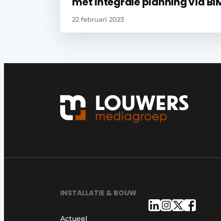
met integrale planning via BI
22 februari 2023
INSTALLATIE & BOUW
Actueel