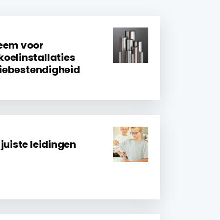
teem voor
oelinstallaties
osiebestendigheid
juiste leidingen