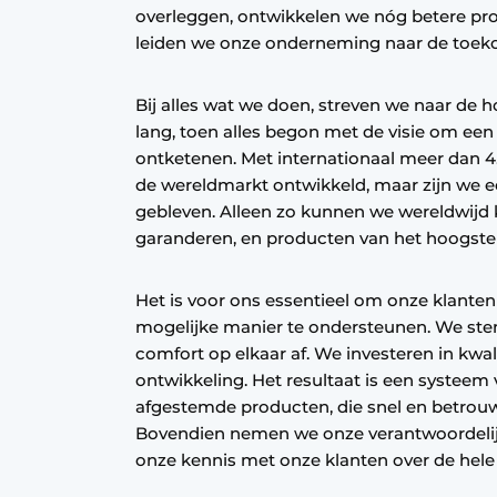
overleggen, ontwikkelen we nóg betere pro
Vacature aanmelden
leiden we onze onderneming naar de toeko
Vacatures
Video’s
Bij alles wat we doen, streven we naar de ho
lang, toen alles begon met de visie om een r
ontketenen. Met internationaal meer dan
de wereldmarkt ontwikkeld, maar zijn we e
gebleven. Alleen zo kunnen we wereldwijd 
garanderen, en producten van het hoogste 
Het is voor ons essentieel om onze klanten 
mogelijke manier te ondersteunen. We st
comfort op elkaar af. We investeren in kwal
ontwikkeling. Het resultaat is een systeem
afgestemde producten, die snel en betrouw
Bovendien nemen we onze verantwoordelijk
onze kennis met onze klanten over de hele