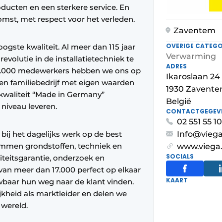
ducten en een sterkere service. En
mst, met respect voor het verleden.
Zaventem
OVERIGE CATEGO
ogste kwaliteit. Al meer dan 115 jaar
Verwarming
evolutie in de installatietechniek te
ADRES
 4.000 medewerkers hebben we ons op
Ikaroslaan 24
en familiebedrijf met eigen waarden
1930 Zavent
kwaliteit “Made in Germany”
België
niveau leveren.
CONTACTGEGEV
02 551 55 10
bij het dagelijks werk op de best
Info@viega
emmen grondstoffen, techniek en
www.viega
SOCIALS
iteitsgarantie, onderzoek en
 van meer dan 17.000 perfect op elkaar
KAART
baar hun weg naar de klant vinden.
heid als marktleider en delen we
 wereld.