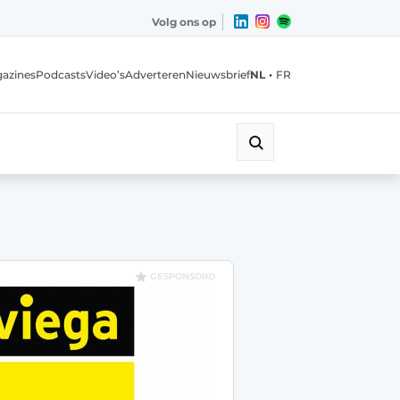
Volg ons op
•
azines
Podcasts
Video’s
Adverteren
Nieuwsbrief
NL
FR
GESPONSORD