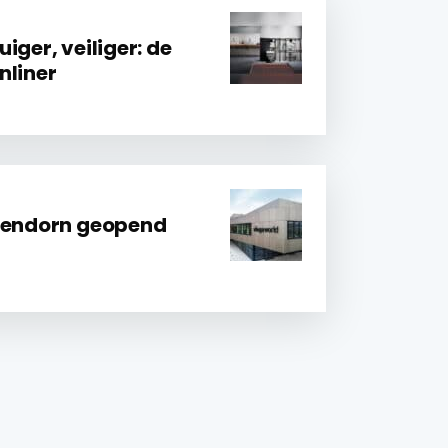
iger, veiliger: de
nliner
ttendorn geopend