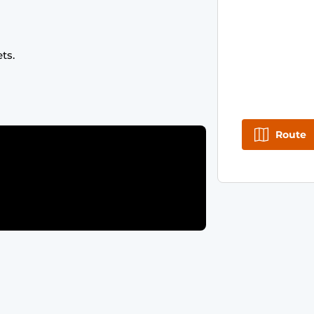
ets.
Route