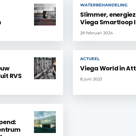
WATERBEHANDELING
Slimmer, energiezu
m
Viega Smartloop I
29 februari 2024
ACTUEEL
euw
Viega World in A
uit RVS
8 juni 2023
pend:
centrum