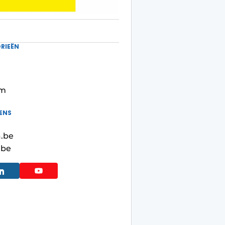
RIEËN
em
ENS
.be
.be