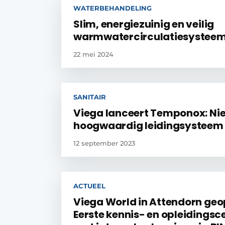
WATERBEHANDELING
Slim, energiezuinig en veilig
warmwatercirculatiesystee
22 mei 2024
SANITAIR
Viega lanceert Temponox: Ni
hoogwaardig leidingsysteem 
12 september 2023
ACTUEEL
Viega World in Attendorn geo
Eerste kennis- en opleidings