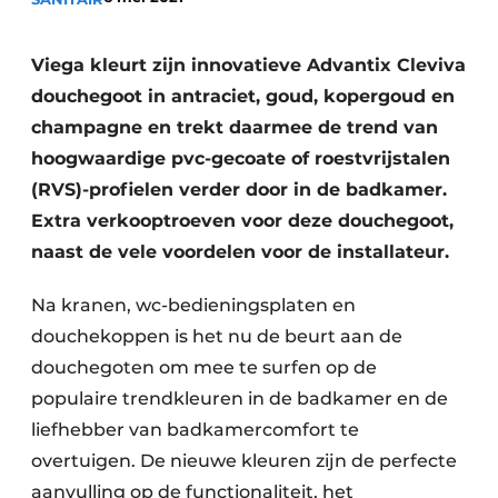
Sanitair
Vacature aanmelden
Vacatures
Viega kleurt zijn innovatieve Advantix Cleviva
douchegoot in antraciet, goud, kopergoud en
Video’s
champagne en trekt daarmee de trend van
Binnenklimaat
hoogwaardige pvc-gecoate of roestvrijstalen
Brandbeveiliging
(RVS)-profielen verder door in de badkamer.
Extra verkooptroeven voor deze douchegoot,
Ventilatie
naast de vele voordelen voor de installateur.
Warmtepompen
Na kranen, wc-bedieningsplaten en
douchekoppen is het nu de beurt aan de
douchegoten om mee te surfen op de
populaire trendkleuren in de badkamer en de
liefhebber van badkamercomfort te
overtuigen. De nieuwe kleuren zijn de perfecte
aanvulling op de functionaliteit, het