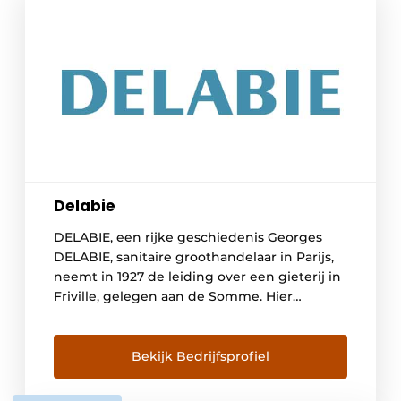
Delabie
DELABIE, een rijke geschiedenis Georges
DELABIE, sanitaire groothandelaar in Parijs,
neemt in 1927 de leiding over een gieterij in
Friville, gelegen aan de Somme. Hier
ontwikkelt hij hoofdzakelijk kranen en
vloerhevels voor badkamers en keukens. De
volgende generaties streven steeds naar
Bekijk Bedrijfsprofiel
een groei van het familiebedrijf, maar willen
de identiteit van het merk en de […]