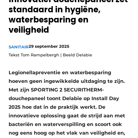
Sanitair
standaard in hygiëne,
Vacature aanmelden
waterbesparing en
Vacatures
veiligheid
Video’s
Binnenklimaat
29 september 2025
SANITAIR
Brandbeveiliging
Tekst Tom Rampelbergh | Beeld Delabie
Ventilatie
Legionellapreventie en waterbesparing
Warmtepompen
hoeven geen ingewikkelde uitdaging te zijn.
Met zijn SPORTING 2 SECURITHERM-
douchepaneel toont Delabie op Install Day
2025 hoe dat in de praktijk werkt. De
innovatieve oplossing gaat de strijd aan met
bacteriën en waterverspilling en scoort ook
nog eens hoog op het vlak van veiligheid en,