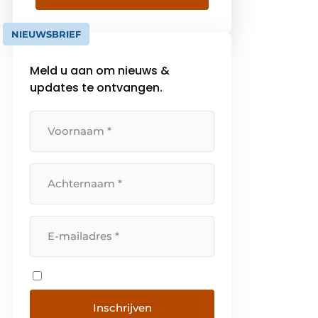
horeca-en winkelinrichting en
intralogistiek.
NIEUWSBRIEF
Meld u aan om nieuws &
updates te ontvangen.