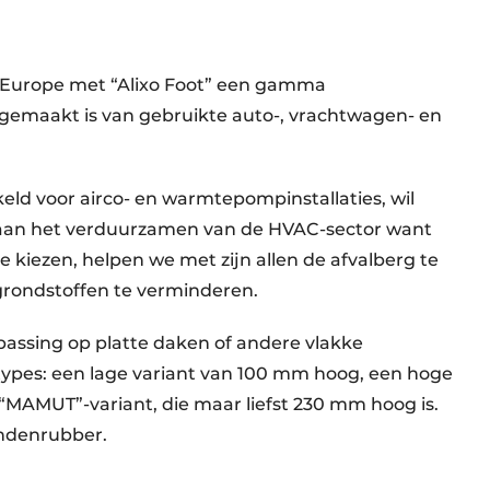
m Europe met “Alixo Foot” een gamma
r gemaakt is van gebruikte auto-, vrachtwagen- en
keld voor airco- en warmtepompinstallaties, wil
 aan het verduurzamen van de HVAC-sector want
 kiezen, helpen we met zijn allen de afvalberg te
grondstoffen te verminderen.
epassing op platte daken of andere vlakke
 types: een lage variant van 100 mm hoog, een hoge
MAMUT”-variant, die maar liefst 230 mm hoog is.
andenrubber.