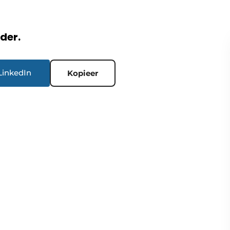
rder.
LinkedIn
Kopieer