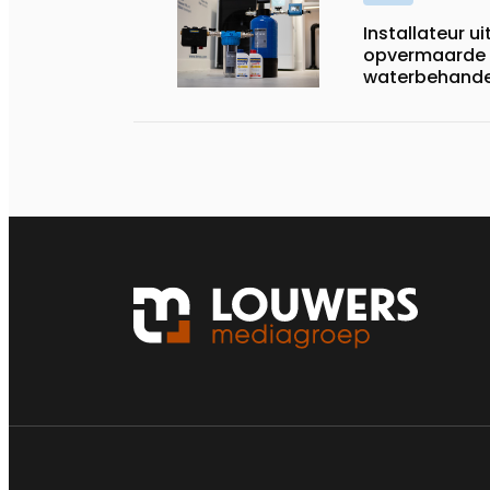
Installateur u
opvermaarde
waterbehande
warmtepompg
verwarmings