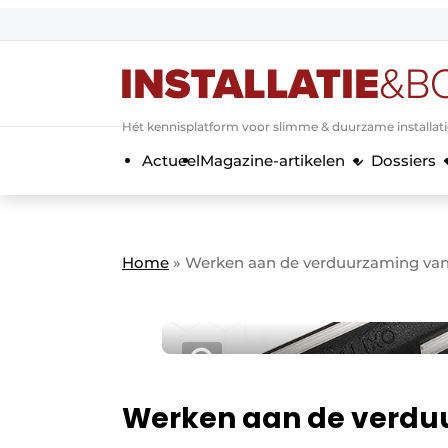
Aanmelden
Algemene voorwaarden
Hét kennisplatform voor slimme & duurzame installat
Banner overzicht
Actueel
Magazine-artikelen
Dossiers
Bedrijven
Aanmelden
Bedankt voor de a
Bedrijven
Contact
Home
»
Werken aan de verduurzaming van
Evenement aanmelden
Home
Meest gelezen
Nieuwsbrief
Podcasts
Werken aan de verdu
Privacy / Cookie statement