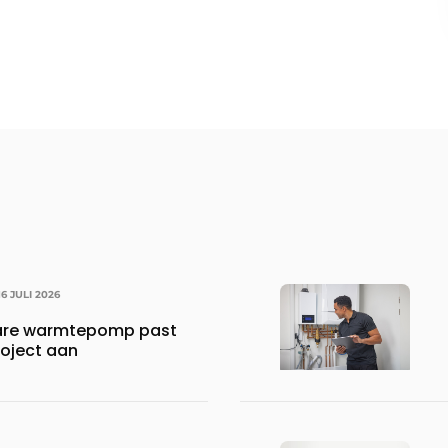
16 JULI 2026
are warmtepomp past
roject aan