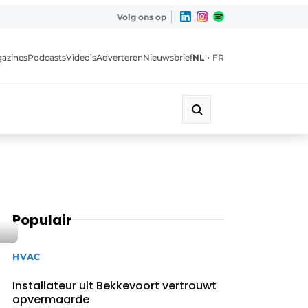
Volg ons op
•
azines
Podcasts
Video’s
Adverteren
Nieuwsbrief
NL
FR
Populair
HVAC
Installateur uit Bekkevoort vertrouwt
opvermaarde