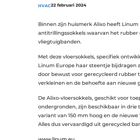
22 februari 2024
HVAC
Vacature aanmelden
Vacatures
Binnen zijn huismerk Alixo heeft Linu
Video’s
antitrillingssokkels waarvan het rubbe
vliegtuigbanden.
Met deze vloersokkels, specifiek ontwik
Linum Europe haar steentje bijdragen
door bewust voor gerecycleerd rubber te
verkleinen en de behoefte aan nieuwe 
De Alixo-vloersokkels, geschikt voor to
ondergronden, zijn beschikbaar in drie
variant van 150 mm hoog en de nieuwe “
Alles dus vervaardigd uit gerecycled b
www.linum.eu