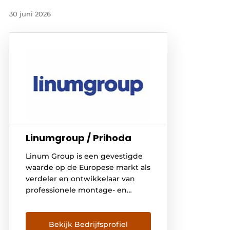
30 juni 2026
Linumgroup / Prihoda
Linum Group is een gevestigde
waarde op de Europese markt als
verdeler en ontwikkelaar van
professionele montage- en
installatiematerialen voor HVAC,
koeling, grootkeuken- en
interieurbouw, alsook voor
Bekijk Bedrijfsprofiel