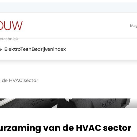
Mag
ietechniek
ElektroTech
Bedrijvenindex
anmelding
 de HVAC sector
urzaming van de HVAC sector