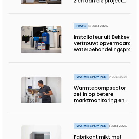
zich aan elk project
aan
HVAC
15 JULI 2026
Installateur uit Bekkevoor
vertrouwt opvermaarde
waterbehandelingsprodu
voor warmtepompgestuu
verwarmingssystemen
WARMTEPOMPEN
7 JULI 2026
Warmtepompsector
zet in op betere
marktmonitoring en
opleiding
WARMTEPOMPEN
1 JULI 2026
Fabrikant mikt met