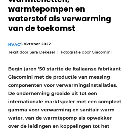
Sanitair
warmtepompen en
Vacature aanmelden
waterstof als verwarming
Vacatures
van de toekomst
Video’s
Binnenklimaat
5 oktober 2022
HVAC
Brandbeveiliging
Tekst door Sara Dekesel
Fotografie door Giacomini
Ventilatie
Begin jaren ’50 startte de Italiaanse fabrikant
Warmtepompen
Giacomini met de productie van messing
componenten voor verwarmingsinstallaties.
De onderneming groeide uit tot een
internationale marktspeler met een compleet
gamma voor verwarming en sanitair warm
water, van de warmtepomp als opwekker
over de leidingen en koppelingen tot het