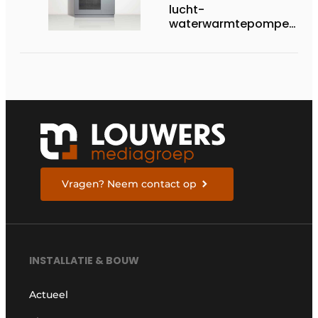
lucht-
waterwarmtepompen
op R290 tot 60 kW op
tertiaire markt
Vragen? Neem contact op
INSTALLATIE & BOUW
Actueel