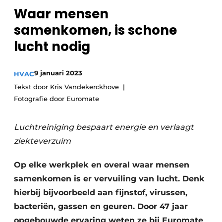
Waar mensen
Sanitair
Vacature aanmelden
samenkomen, is schone
Vacatures
lucht nodig
Video’s
Binnenklimaat
9 januari 2023
HVAC
Brandbeveiliging
Tekst door Kris Vandekerckhove
Fotografie door Euromate
Ventilatie
Warmtepompen
Luchtreiniging bespaart energie en verlaagt
ziekteverzuim
Op elke werkplek en overal waar mensen
samenkomen is er vervuiling van lucht. Denk
hierbij bijvoorbeeld aan fijnstof, virussen,
bacteriën, gassen en geuren. Door 47 jaar
opgebouwde ervaring weten ze bij Euromate