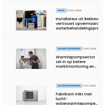
HVAC
15 JULI 2026
Installateur uit Bekkevoor
vertrouwt opvermaarde
waterbehandelingsprodu
voor warmtepompgestuu
verwarmingssystemen
WARMTEPOMPEN
7 JULI 2026
Warmtepompsector
zet in op betere
marktmonitoring en
opleiding
WARMTEPOMPEN
1 JULI 2026
Fabrikant mikt met
lucht-
waterwarmtepompen