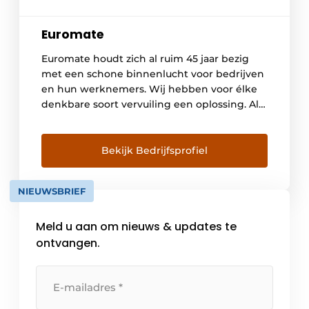
Euromate
Euromate houdt zich al ruim 45 jaar bezig
met een schone binnenlucht voor bedrijven
en hun werknemers. Wij hebben voor élke
denkbare soort vervuiling een oplossing. Als
specialist in luchtreiniging voor industriële
omgevingen bedienen wij bedrijven in de
houtbewerking, opslag, logistieke
Bekijk Bedrijfsprofiel
dienstverlening en productie. Daarnaast
richten wij ons op kantoren, scholen en
NIEUWSBRIEF
allerlei werkruimtes zoals […]
Meld u aan om nieuws & updates te
ontvangen.