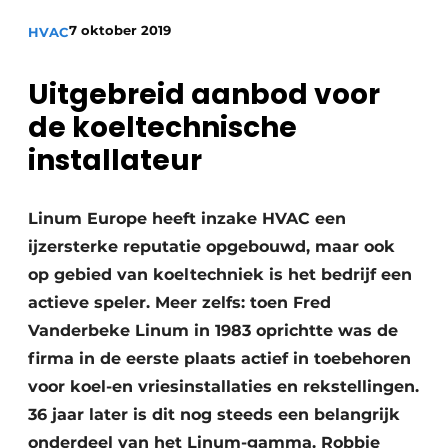
Sanitair
Vacature aanmelden
7 oktober 2019
HVAC
Vacatures
Uitgebreid aanbod voor
Video’s
Binnenklimaat
de koeltechnische
installateur
Brandbeveiliging
Ventilatie
Linum Europe heeft inzake HVAC een
ijzersterke reputatie opgebouwd, maar ook
Warmtepompen
op gebied van koeltechniek is het bedrijf een
actieve speler. Meer zelfs: toen Fred
Vanderbeke Linum in 1983 oprichtte was de
firma in de eerste plaats actief in toebehoren
voor koel-en vriesinstallaties en rekstellingen.
36 jaar later is dit nog steeds een belangrijk
onderdeel van het Linum-gamma. Robbie