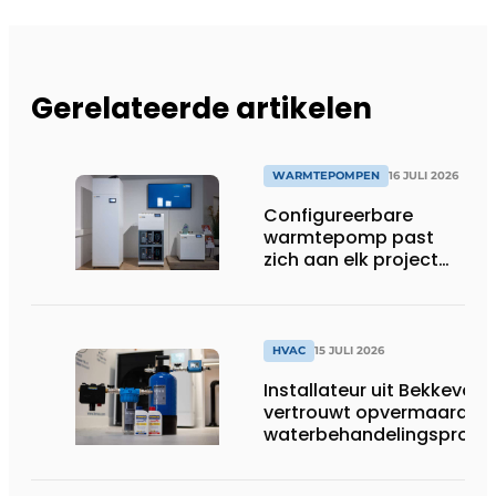
Gerelateerde artikelen
WARMTEPOMPEN
16 JULI 2026
Configureerbare
warmtepomp past
zich aan elk project
aan
HVAC
15 JULI 2026
Installateur uit Bekkevoor
vertrouwt opvermaarde
waterbehandelingsprodu
voor warmtepompgestuu
verwarmingssystemen