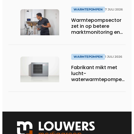
WARMTEPOMPEN
7 JULI 2026
Warmtepompsector
zet in op betere
marktmonitoring en
opleiding
WARMTEPOMPEN
1 JULI 2026
Fabrikant mikt met
lucht-
waterwarmtepompen
op R290 tot 60 kW op
tertiaire markt