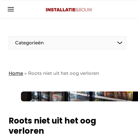
Aanmelden
Algemene voorwaarden
Banner overzicht
Categorieën
Bedrijven
Aanmelden
Bedankt voor de aanmelding
Bedrijven
Contact
Home
»
Roots niet uit het oog verloren
Evenement aanmelden
Algemeen
Home
Panelgesprek
Meest gelezen
Nieuwsbrief
Solar
Roots niet uit het oog
Podcasts
verloren
HVAC
Privacy / Cookie statement