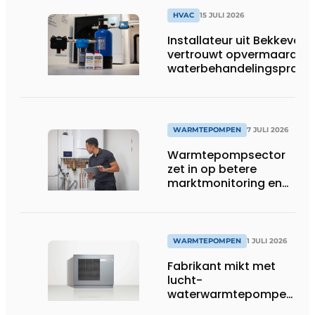
HVAC
15 JULI 2026
Installateur uit Bekkevoor
vertrouwt opvermaarde
waterbehandelingsprodu
voor warmtepompgestuu
verwarmingssystemen
WARMTEPOMPEN
7 JULI 2026
Warmtepompsector
zet in op betere
marktmonitoring en
opleiding
WARMTEPOMPEN
1 JULI 2026
Fabrikant mikt met
lucht-
waterwarmtepompen
op R290 tot 60 kW op