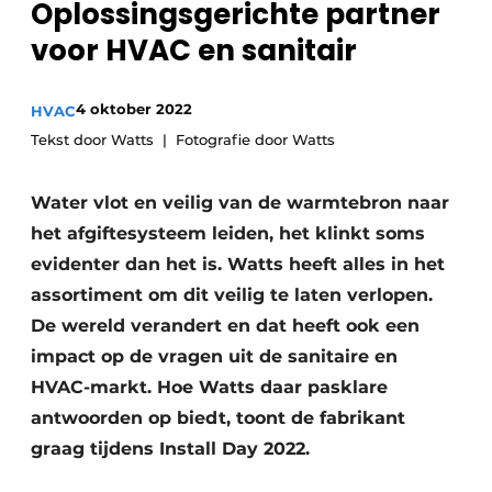
Oplossingsgerichte partner
Sanitair
Vacature aanmelden
voor HVAC en sanitair
Vacatures
Video’s
4 oktober 2022
HVAC
Binnenklimaat
Tekst door Watts
Fotografie door Watts
Brandbeveiliging
Water vlot en veilig van de warmtebron naar
Ventilatie
het afgiftesysteem leiden, het klinkt soms
evidenter dan het is. Watts heeft alles in het
Warmtepompen
assortiment om dit veilig te laten verlopen.
De wereld verandert en dat heeft ook een
impact op de vragen uit de sanitaire en
HVAC-markt. Hoe Watts daar pasklare
antwoorden op biedt, toont de fabrikant
graag tijdens Install Day 2022.