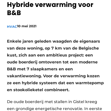
Hybride verwarming voor
Sanitair
Vacature aanmelden
B&B
Vacatures
Video’s
10 mei 2021
HVAC
Binnenklimaat
Brandbeveiliging
Enkele jaren geleden waagden de eigenaars
van deze woning, op 7 km van de Belgische
Ventilatie
kust, zich aan een ambitieus project: een
oude boerderij omtoveren tot een moderne
Warmtepompen
B&B met 7 slaapkamers en een
vakantiewoning. Voor de verwarming kozen
ze een hybride systeem dat een warmtepomp
en stookolieketel combineert.
De oude boerderij met stallen in Gistel kreeg
een grondige energetische ­renovatie. In eerste