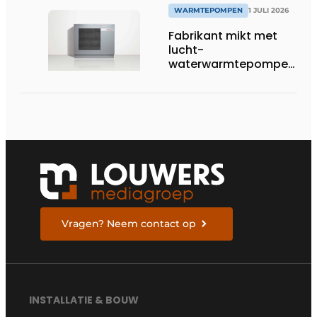
WARMTEPOMPEN
1 JULI 2026
Fabrikant mikt met
lucht-
waterwarmtepompen
op R290 tot 60 kW op
tertiaire markt
Vragen? Neem contact op
INSTALLATIE & BOUW