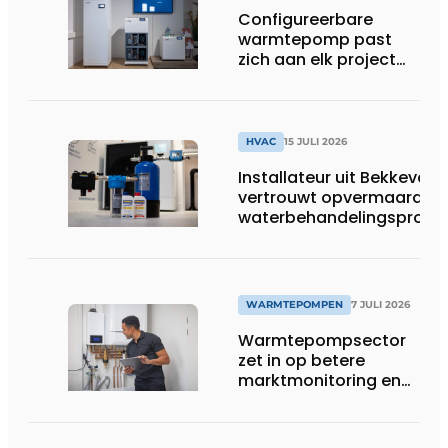
Configureerbare
warmtepomp past
zich aan elk project
aan
HVAC
15 JULI 2026
Installateur uit Bekkevoor
vertrouwt opvermaarde
waterbehandelingsprodu
voor warmtepompgestuu
verwarmingssystemen
WARMTEPOMPEN
7 JULI 2026
Warmtepompsector
zet in op betere
marktmonitoring en
opleiding