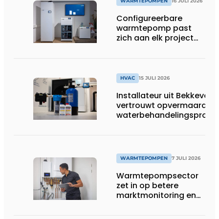
WARMTEPOMPEN
16 JULI 2026
Configureerbare
warmtepomp past
zich aan elk project
aan
HVAC
15 JULI 2026
Installateur uit Bekkevoor
vertrouwt opvermaarde
waterbehandelingsprodu
voor warmtepompgestuu
verwarmingssystemen
WARMTEPOMPEN
7 JULI 2026
Warmtepompsector
zet in op betere
marktmonitoring en
opleiding