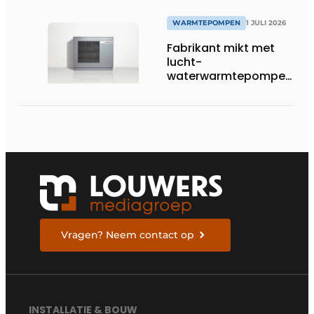
WARMTEPOMPEN
1 JULI 2026
Fabrikant mikt met
lucht-
waterwarmtepompen
op R290 tot 60 kW op
tertiaire markt
Vragen? Neem contact op
INSTALLATIE & BOUW