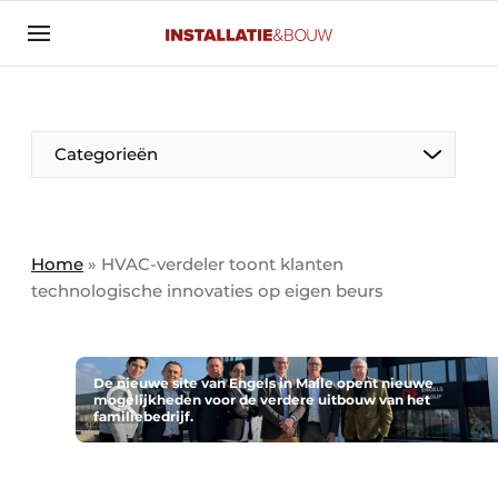
Aanmelden
Algemene voorwaarden
Banner overzicht
Categorieën
Bedrijven
Aanmelden
Bedankt voor de aanmelding
Bedrijven
Contact
Home
»
HVAC-verdeler toont klanten
technologische innovaties op eigen beurs
Evenement aanmelden
Algemeen
Home
Panelgesprek
Meest gelezen
De nieuwe site van Engels in Malle opent nieuwe
mogelijkheden voor de verdere uitbouw van het
Nieuwsbrief
familiebedrijf.
Solar
Podcasts
HVAC
Privacy / Cookie statement