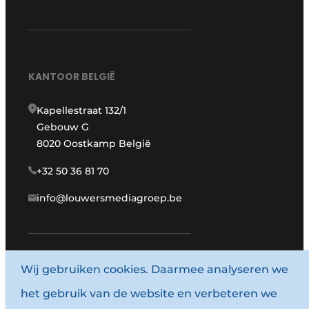
KANTOOR BELGIË
Kapellestraat 132/1
Gebouw G
8020 Oostkamp België
+32 50 36 81 70
info@louwersmediagroep.be
Wij gebruiken cookies. Daarmee analyseren we
www.louwersmediagroep.com
het gebruik van de website en verbeteren we
© 1987 - 2026 Louwersmediagroep.