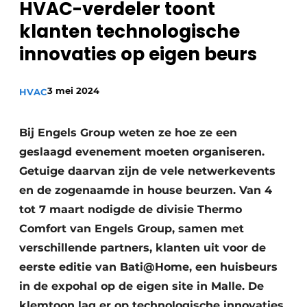
HVAC-verdeler toont
Sanitair
Vacature aanmelden
klanten technologische
Vacatures
innovaties op eigen beurs
Video’s
Binnenklimaat
3 mei 2024
HVAC
Brandbeveiliging
Bij Engels Group weten ze hoe ze een
Ventilatie
geslaagd evenement moeten organiseren.
Getuige daarvan zijn de vele netwerkevents
Warmtepompen
en de zogenaamde in house beurzen. Van 4
tot 7 maart nodigde de divisie Thermo
Comfort van Engels Group, samen met
verschillende partners, klanten uit voor de
eerste editie van Bati@Home, een huisbeurs
in de expohal op de eigen site in Malle. De
klemtoon lag er op technologische innovaties,