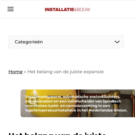
Aanmelden
Algemene voorwaarden
Banner overzicht
Categorieën
Bedrijven
Aanmelden
Bedankt voor de aanmelding
Bedrijven
Contact
Home
»
Het belang van de juiste expansie
Evenement aanmelden
Algemeen
Home
Vacuümontgassers, automatische snelontluchters,
Panelgesprek
Meest gelezen
expansievaten en een vuilafscheider van Spirotech
voorkomen lucht- en corrosievorming in een
lagetemperatuurinstallatie in het Nederlandse Rhoon.
Nieuwsbrief
Solar
Podcasts
HVAC
Privacy / Cookie statement