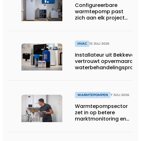
Configureerbare
warmtepomp past
zich aan elk project
aan
HVAC
15 JULI 2026
Installateur uit Bekkevoor
vertrouwt opvermaarde
waterbehandelingsprodu
voor warmtepompgestuu
verwarmingssystemen
WARMTEPOMPEN
7 JULI 2026
Warmtepompsector
zet in op betere
marktmonitoring en
opleiding