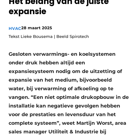
Het belang van de juiste
Sanitair
Vacature aanmelden
expansie
Vacatures
Video’s
28 maart 2025
HVAC
Binnenklimaat
Tekst Lieke Bousema | Beeld Spirotech
Brandbeveiliging
Gesloten verwarmings- en koelsystemen
onder druk hebben altijd een
Ventilatie
expansiesysteem nodig om de uitzetting of
Warmtepompen
expansie van het medium, bijvoorbeeld
water, bij verwarming of afkoeling op te
vangen. “Een niet optimale drukopbouw in de
installatie kan negatieve gevolgen hebben
voor de prestaties en levensduur van het
complete systeem”, weet Martijn Worst, area
sales manager Utiliteit & Industrie bij