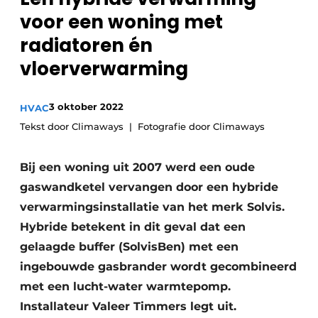
Sanitair
voor een woning met
Vacature aanmelden
radiatoren én
Vacatures
vloerverwarming
Video’s
Binnenklimaat
3 oktober 2022
HVAC
Brandbeveiliging
Tekst door Climaways
Fotografie door Climaways
Ventilatie
Bij een woning uit 2007 werd een oude
Warmtepompen
gaswandketel vervangen door een hybride
verwarmingsinstallatie van het merk Solvis.
Hybride ­betekent in dit geval dat een
gelaagde buffer (SolvisBen) met een
ingebouwde gasbrander wordt gecombineerd
met een lucht-water warmtepomp.
Installateur Valeer Timmers legt uit.