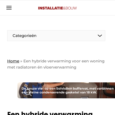
Aanmelden
Algemene voorwaarden
Banner overzicht
Categorieën
Bedrijven
Aanmelden
Bedankt voor de aanmelding
Bedrijven
Contact
Home
»
Een hybride verwarming voor een woning
met radiatoren én vloerverwarming
Evenement aanmelden
Algemeen
Home
Panelgesprek
Meest gelezen
De keuze viel op een SolvisBen buffervat, met vanbinnen
een kleine condenserende gasketel van 18 kW.
Nieuwsbrief
Solar
Podcasts
HVAC
Privacy / Cookie statement
Een hybride verwarming