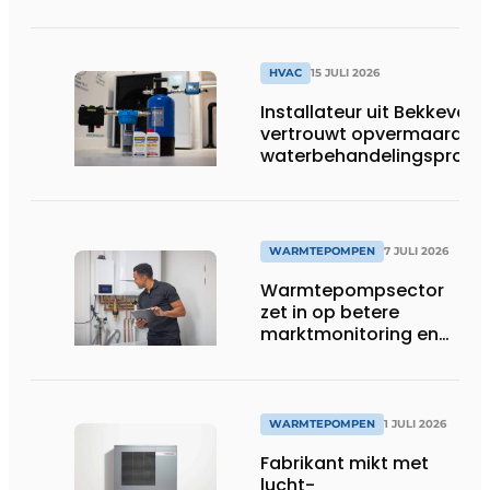
aan
HVAC
15 JULI 2026
Installateur uit Bekkevoor
vertrouwt opvermaarde
waterbehandelingsprodu
voor warmtepompgestuu
verwarmingssystemen
WARMTEPOMPEN
7 JULI 2026
Warmtepompsector
zet in op betere
marktmonitoring en
opleiding
WARMTEPOMPEN
1 JULI 2026
Fabrikant mikt met
lucht-