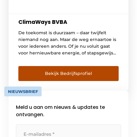
ClimaWays BVBA
De toekomst is duurzaam – daar twijfelt
niemand nog aan. Maar de weg ernaartoe is
voor iedereen anders. Of je nu voluit gaat
voor hernieuwbare energie, of stapsgewijs
renoveert: bij ClimaWays helpen we je om
de juiste keuze te maken met respect voor
de natuur én jouw budget. Waar staan wij
Bekijk Bedrijfsprofiel
voor Missie Gebouwen verwarmen […]
NIEUWSBRIEF
Meld u aan om nieuws & updates te
ontvangen.