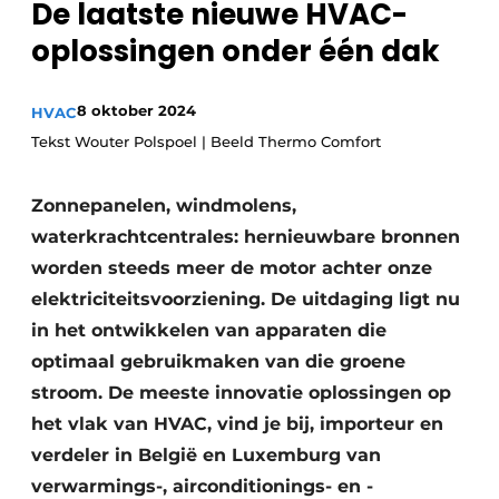
De laatste nieuwe HVAC-
Sanitair
Vacature aanmelden
oplossingen onder één dak
Vacatures
Video’s
8 oktober 2024
HVAC
Binnenklimaat
Tekst Wouter Polspoel | Beeld Thermo Comfort
Brandbeveiliging
Zonnepanelen, windmolens,
Ventilatie
waterkrachtcentrales: hernieuwbare bronnen
worden steeds meer de motor achter onze
Warmtepompen
elektriciteits­voorziening. De uitdaging ligt nu
in het ontwikkelen van apparaten die
optimaal gebruikmaken van die groene
stroom. De meeste innovatie oplossingen op
het vlak van HVAC, vind je bij, importeur en
verdeler in België en Luxemburg van
verwarmings-, airconditionings- en ­