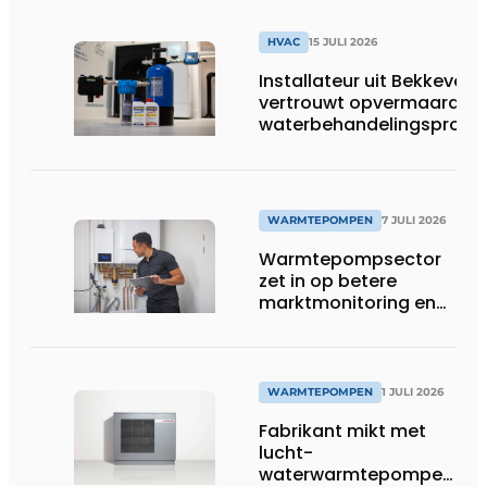
HVAC
15 JULI 2026
Installateur uit Bekkevoor
vertrouwt opvermaarde
waterbehandelingsprodu
voor warmtepompgestuu
verwarmingssystemen
WARMTEPOMPEN
7 JULI 2026
Warmtepompsector
zet in op betere
marktmonitoring en
opleiding
WARMTEPOMPEN
1 JULI 2026
Fabrikant mikt met
lucht-
waterwarmtepompen