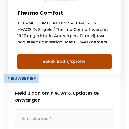
Thermo Comfort
THERMO COMFORT UW SPECIALIST IN
HVACS D. Engels / Thermo Comfort werd in
1927 opgericht in Antwerpen. Daar zijn we
nog steeds gevestigd. Met 80 werknemers
realiseren we een omzet van meer dan 30
miljoen euro. Thermo Comfort is actief op
drie terreinen: elektrische verwarming
Bekijk Bedrijfsprofiel
(sinds 1967), warmtepompen (sinds 1978,) en
airconditioning (sinds 2001). We […]
NIEUWSBRIEF
Meld u aan om nieuws & updates te
ontvangen.