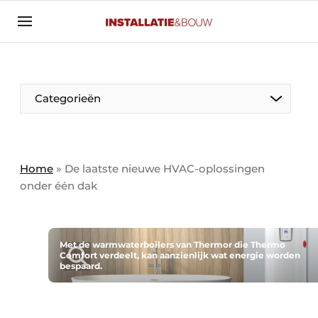
Aanmelden
Algemene voorwaarden
Banner overzicht
Categorieën
Bedrijven
Aanmelden
Bedankt voor de aanmelding
Bedrijven
Contact
Home
»
De laatste nieuwe HVAC-oplossingen
onder één dak
Evenement aanmelden
Algemeen
Home
Panelgesprek
Meest gelezen
Met de warmwaterboilers van Thermor die Thermo
Comfort verdeelt, kan aanzienlijk wat energie worden
Nieuwsbrief
bespaard.
Solar
Podcasts
HVAC
Privacy / Cookie statement