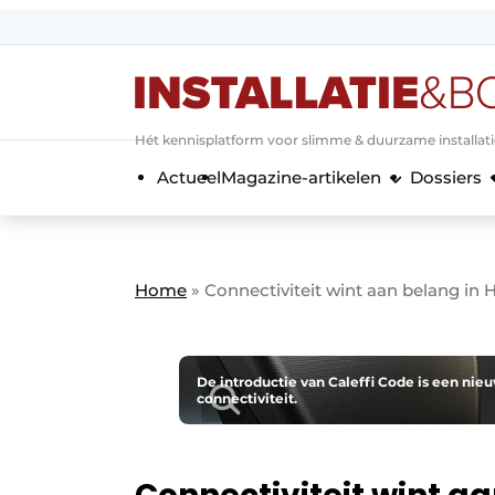
Aanmelden
Algemene voorwaarden
Hét kennisplatform voor slimme & duurzame installat
Banner overzicht
Actueel
Magazine-artikelen
Dossiers
Bedrijven
Aanmelden
Bedankt voor de a
Bedrijven
Contact
Home
»
Connectiviteit wint aan ­belang in
Evenement aanmelden
Home
Meest gelezen
De introductie van Caleffi Code is een nieu
connectiviteit.
Nieuwsbrief
Podcasts
Privacy / Cookie statement