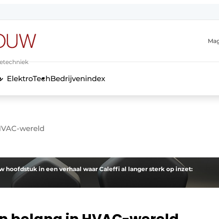
Mag
ietechniek
ElektroTech
Bedrijvenindex
anmelding
 HVAC-wereld
w hoofdstuk in een verhaal waar Caleffi al langer sterk op inzet: