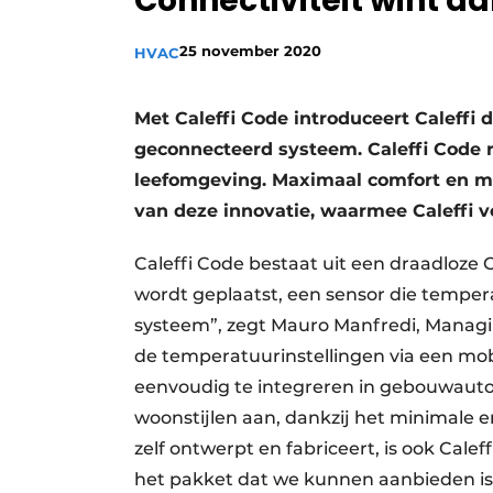
Connectiviteit wint a
Vacature aanmelden
25 november 2020
HVAC
Vacatures
Video’s
Met Caleffi Code introduceert Caleffi d
geconnecteerd systeem. Caleffi Code r
leefomgeving. Maximaal comfort en m
van deze innovatie, waarmee Caleffi vol
Caleffi Code bestaat uit een draadloze 
wordt geplaatst, een sensor die temper
systeem”, zegt Mauro Manfredi, Managing
de temperatuurinstellingen via een mobi
eenvoudig te integreren in gebouwauto
woonstijlen aan, dankzij het minimale en 
zelf ontwerpt en fabri­ceert, is ook Cale
het pakket dat we kunnen aanbieden is 