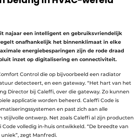
an ­belang in HVAC-wereld
it najaar een intelligent en gebruiksvriendelijk
egelt onafhankelijk het binnenklimaat in elke
aximale energiebesparingen zijn de rode draad
uit inzet op digitalisering en connectiviteit.
Comfort Control die op bijvoorbeeld een radiator
atuur detecteert, en een gateway. “Het hart van het
 Director bij Caleffi, over die gateway. Zo kunnen
ele applicatie worden beheerd. Caleffi Code is
matiseringssystemen en past zich aan alle
stijlvolle ontwerp. Net zoals Caleffi al zijn producten
ffi Code volledig in-huis ontwikkeld. “De breedte van
uniek”, zegt Manfredi.