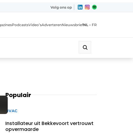
Volg ons op
•
azines
Podcasts
Video’s
Adverteren
Nieuwsbrief
NL
FR
Populair
HVAC
Installateur uit Bekkevoort vertrouwt
opvermaarde