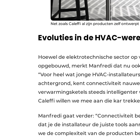
Net zoals Caleffi al zijn producten zelf ontwerpt
Evoluties in de HVAC-were
Hoewel de elektrotechnische sector op v
opgebouwd, merkt Manfredi dat nu ook 
“Voor heel wat jonge HVAC-installateurs
achtergrond, kent connectiviteit nauw
verwarmingsketels steeds intelligenter
Caleffi willen we mee aan die kar trekken
Manfredi gaat verder: “Connectiviteit be
dat je de installateur de juiste tools a
we de complexiteit van de producten be