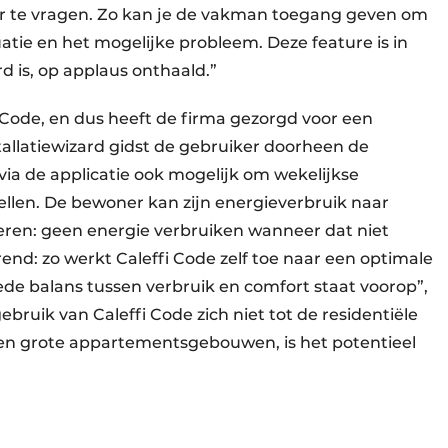
teur te vragen. Zo kan je de vakman toegang geven om
uatie en het mogelijke probleem. Deze feature is in
rd is, op applaus onthaald.”
fi Code, en dus heeft de firma gezorgd voor een
stallatiewizard gidst de gebruiker doorheen de
 via de applicatie ook mogelijk om wekelijkse
ellen. De bewoner kan zijn energieverbruik naar
peren: geen energie verbruiken wanneer dat niet
rend: zo werkt Caleffi Code zelf toe naar een optimale
e balans tussen verbruik en comfort staat voorop”,
bruik van Caleffi Code zich niet tot de residentiële
ls en grote appartementsgebouwen, is het potentieel