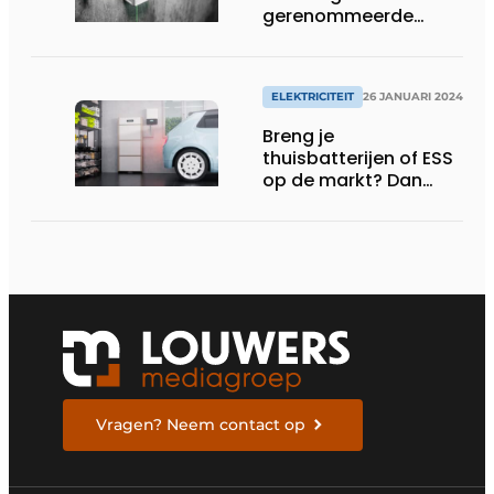
gerenommeerde
aftakdoos
ELEKTRICITEIT
26 JANUARI 2024
Breng je
thuisbatterijen of ESS
op de markt? Dan
moet je voldoen aan
de ­wettelijke
aanvaardingsplicht
Vragen? Neem contact op