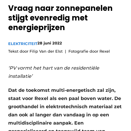
Vraag naar zonnepanelen
Sanitair
Vacature aanmelden
stijgt evenredig met
Vacatures
energieprijzen
Video’s
Binnenklimaat
28 juni 2022
ELEKTRICITEIT
Brandbeveiliging
Tekst door Filip Van der Elst
Fotografie door Rexel
Ventilatie
‘PV vormt het hart van de residentiële
Warmtepompen
installatie’
Dat de toekomst multi-energetisch zal zijn,
staat voor Rexel als een paal boven water. De
groothandel in elektrotechnisch materiaal zet
dan ook al langer dan vandaag in op een
multidisciplinaire aanpak. Een