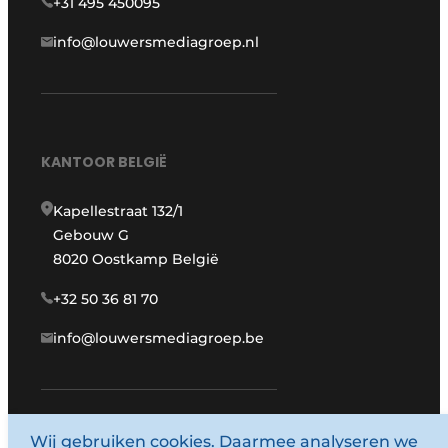
+31 495 450095
info@louwersmediagroep.nl
KANTOOR BELGIË
Kapellestraat 132/1
Gebouw G
8020 Oostkamp België
+32 50 36 81 70
info@louwersmediagroep.be
www.louwersmediagroep.com
Wij gebruiken cookies. Daarmee analyseren we