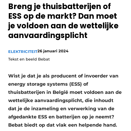
Breng je thuisbatterijen of
Sanitair
Vacature aanmelden
ESS op de markt? Dan moet
Vacatures
je voldoen aan de ­wettelijke
Video’s
aanvaardingsplicht
Binnenklimaat
Brandbeveiliging
26 januari 2024
ELEKTRICITEIT
Tekst en beeld Bebat
Ventilatie
Warmtepompen
Wist je dat je als producent of invoerder van
energy storage systems (ESS) of
thuisbatterijen in België moet voldoen aan de
wettelijke aanvaardingsplicht, die inhoudt
dat je de inzameling en verwerking van de
afgedankte ESS en batterijen op je neemt?
Bebat biedt op dat vlak een helpende hand.