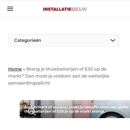
Aanmelden
Algemene voorwaarden
Banner overzicht
Categorieën
Bedrijven
Aanmelden
Bedankt voor de aanmelding
Bedrijven
Contact
Home
»
Breng je thuisbatterijen of ESS op de
markt? Dan moet je voldoen aan de ­wettelijke
Evenement aanmelden
aanvaardingsplicht
Algemeen
Home
Panelgesprek
Meest gelezen
Nieuwsbrief
Als fabrikant of verdeler moet je aangifte doen van welke
Solar
thuisbatterijen of ESS je op de markt brengt.
Podcasts
HVAC
Privacy / Cookie statement