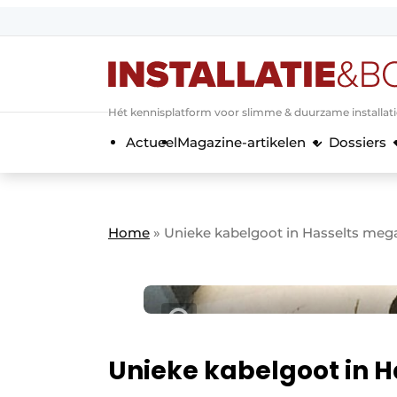
Aanmelden
Algemene voorwaarden
Hét kennisplatform voor slimme & duurzame installat
Banner overzicht
Actueel
Magazine-artikelen
Dossiers
Bedrijven
Aanmelden
Bedankt voor de a
Bedrijven
Contact
Home
»
Unieke kabelgoot in Hasselts meg
Evenement aanmelden
Home
Meest gelezen
Nieuwsbrief
Podcasts
Unieke kabelgoot in 
Privacy / Cookie statement