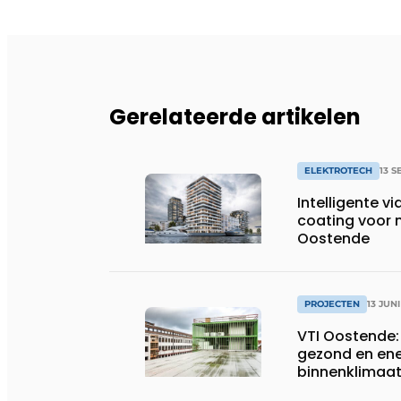
Gerelateerde artikelen
ELEKTROTECH
13 
Intelligente v
coating voor 
Oostende
PROJECTEN
13 JUN
VTI Oostende:
gezond en ene
binnenklimaa