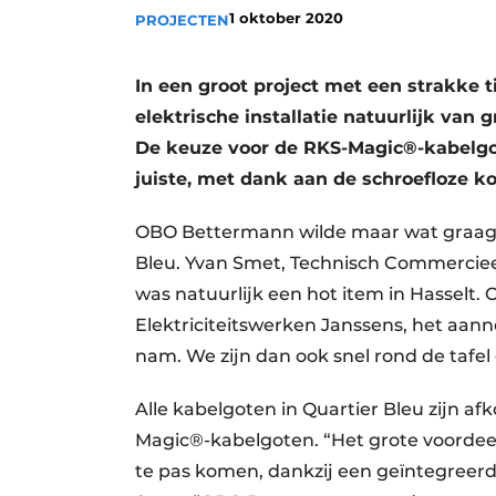
1 oktober 2020
PROJECTEN
Vacature aanmelden
Vacatures
In een groot project met een strakke ti
Video’s
elektrische installatie natuurlijk van 
De keuze voor de RKS-Magic®-kabelgo
juiste, met dank aan de schroefloze k
OBO Bettermann wilde maar wat graag 
Bleu. Yvan Smet, Technisch Commerciee
was natuurlijk een hot item in Hasselt
Elektriciteitswerken Janssens, het aanne
nam. We zijn dan ook snel rond de tafel
Alle kabelgoten in Quartier Bleu zijn
Magic®-kabelgoten. “Het grote voordeel
te pas komen, dankzij een geïntegreerd