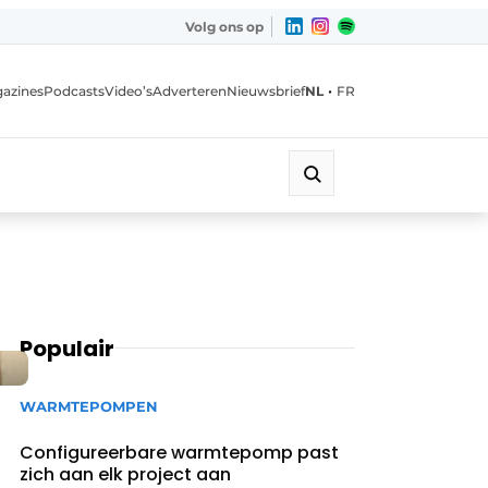
Volg ons op
•
azines
Podcasts
Video’s
Adverteren
Nieuwsbrief
NL
FR
Populair
WARMTEPOMPEN
Configureerbare warmtepomp past
zich aan elk project aan