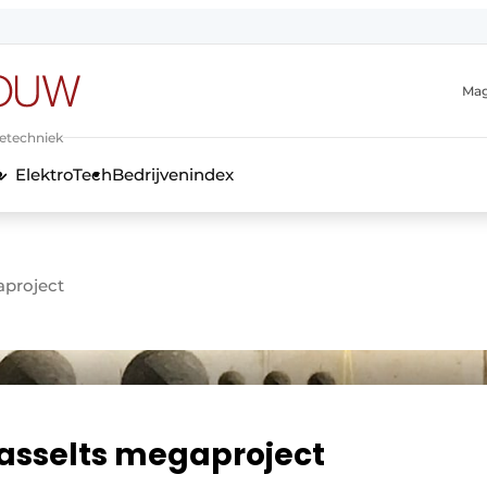
Mag
ietechniek
ElektroTech
Bedrijvenindex
anmelding
aproject
Hasselts megaproject