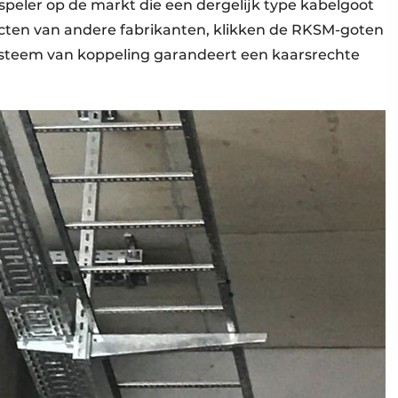
peler op de markt die een dergelijk type kabelgoot
ucten van andere fabrikanten, klikken de RKSM-goten
systeem van koppeling garandeert een kaarsrechte