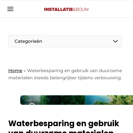
Aanmelden
Algemene voorwaarden
Banner overzicht
Categorieën
Bedrijven
Aanmelden
Bedankt voor de aanmelding
Bedrijven
Contact
Home
»
Waterbesparing en gebruik van duurzame
materialen steeds belangrijker tijdens verbouwing
Evenement aanmelden
Algemeen
Home
Panelgesprek
Meest gelezen
Nieuwsbrief
Solar
Podcasts
Waterbesparing en gebruik
HVAC
Privacy / Cookie statement