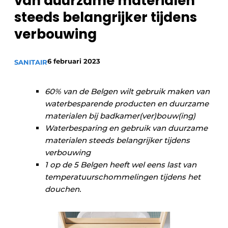
van duurzame materialen
Sanitair
Vacature aanmelden
steeds belangrijker tijdens
Vacatures
verbouwing
Video’s
Binnenklimaat
6 februari 2023
SANITAIR
Brandbeveiliging
60% van de Belgen wilt gebruik maken van
waterbesparende producten en duurzame
Ventilatie
materialen bij badkamer(ver)bouw(ing)
Warmtepompen
Waterbesparing en gebruik van duurzame
materialen steeds belangrijker tijdens
verbouwing
1 op de 5 Belgen heeft wel eens last van
temperatuurschommelingen tijdens het
douchen.