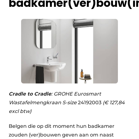
badkamer(ver)bouw(i
Cradle to Cradle
: GROHE Eurosmart
Wastafelmengkraan S-size
24192003
(€ 127,84
excl btw)
Belgen die op dit moment hun badkamer
zouden (ver)bouwen geven aan om naast