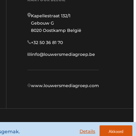
Kapellestraat 132/1
Gebouw G
8020 Oostkamp België
+32 50 36 81 70
info@louwersmediagroep.be
www.louwersmediagroep.com
Algemene voorwaarden
Privacy policy
Details
ksgemak.
Akkoord