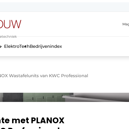
Mag
ietechniek
ElektroTech
Bedrijvenindex
anmelding
OX Wastafelunits van KWC Professional
mte met PLANOX