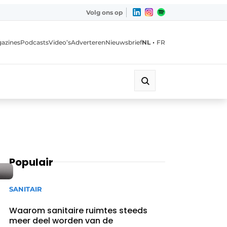
Volg ons op
•
azines
Podcasts
Video’s
Adverteren
Nieuwsbrief
NL
FR
Populair
SANITAIR
Waarom sanitaire ruimtes steeds
meer deel worden van de