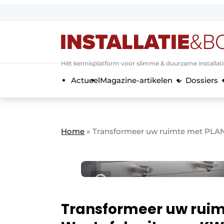
Aanmelden
Algemene voorwaarden
Hét kennisplatform voor slimme & duurzame installat
Banner overzicht
Actueel
Magazine-artikelen
Dossiers
Bedrijven
Aanmelden
Bedankt voor de a
Bedrijven
Contact
Home
»
Transformeer uw ruimte met PLAN
Evenement aanmelden
Home
Meest gelezen
Nieuwsbrief
Podcasts
Transformeer uw rui
Privacy / Cookie statement