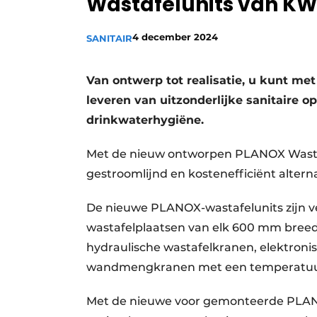
Wastafelunits van KW
Vacature aanmelden
4 december 2024
SANITAIR
Vacatures
Video’s
Van ontwerp tot realisatie, u kunt me
leveren van uitzonderlijke sanitaire 
drinkwaterhygiëne.
Met de nieuw ontworpen PLANOX Wastaf
gestroomlijnd en kostenefficiënt altern
De nieuwe PLANOX-wastafelunits zijn ver
wastafelplaatsen van elk 600 mm breed. 
hydraulische wastafelkranen, elektroni
wandmengkranen met een temperatuu
Met de nieuwe voor gemonteerde PLANO