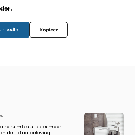
rder.
LinkedIn
Kopieer
26
ire ruimtes steeds meer
an de totaalbeleving