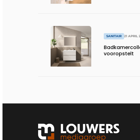
SANITAIR
21 APRIL 
Badkamercolle
vooropstelt