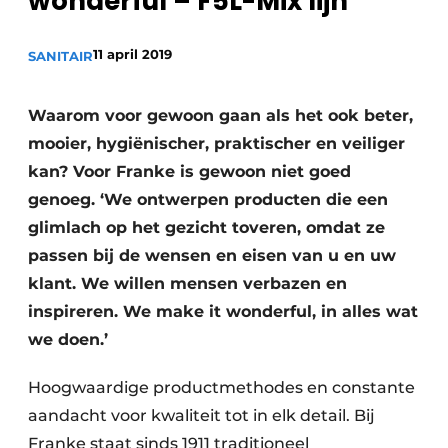
wonderful – F5L-Mix lijn
Sanitair
Vacature aanmelden
11 april 2019
Vacatures
SANITAIR
Video’s
Waarom voor gewoon gaan als het ook beter,
Binnenklimaat
mooier, hygiënischer, praktischer en veiliger
Brandbeveiliging
kan? Voor Franke is gewoon niet goed
genoeg. ‘We ontwerpen producten die een
Ventilatie
glimlach op het gezicht toveren, omdat ze
Warmtepompen
passen bij de wensen en eisen van u en uw
klant. We willen mensen verbazen en
inspireren. We make it wonderful, in alles wat
we doen.’
Hoogwaardige productmethodes en constante
aandacht voor kwaliteit tot in elk detail. Bij
Franke staat sinds 1911 traditioneel