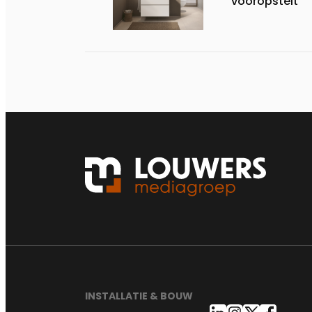
vooropstelt
INSTALLATIE & BOUW