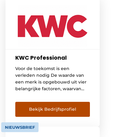
KWC Professional
Voor de toekomst is een
verleden nodig De waarde van
een merk is opgebouwd uit vier
belangrijke factoren, waarvan
originaliteit, bekendheid en
waardering er drie zijn. De vierde
en belangrijkste is de kwaliteit,
Bekijk Bedrijfsprofiel
die over een langere periode
absoluut hoogwaardig en
NIEUWSBRIEF
betrouwbaar moet blijken te zijn.
De geschiedenis en continuïteit