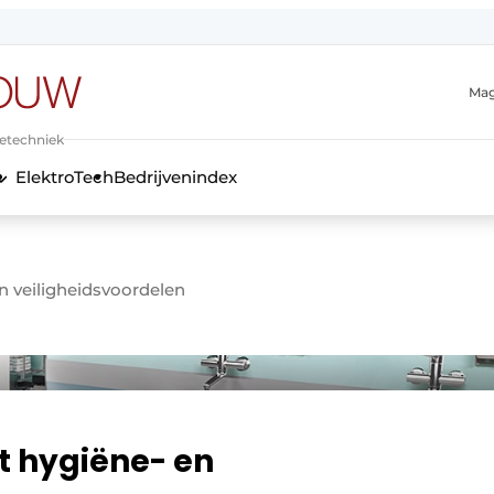
Mag
ietechniek
ElektroTech
Bedrijvenindex
anmelding
n veiligheidsvoordelen
t hygiëne- en