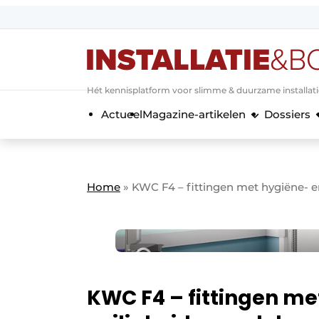
Aanmelden
Algemene voorwaarden
Hét kennisplatform voor slimme & duurzame installat
Banner overzicht
Actueel
Magazine-artikelen
Dossiers
Bedrijven
Aanmelden
Bedankt voor de a
Bedrijven
Contact
Home
»
KWC F4 – fittingen met hygiëne- e
Evenement aanmelden
Home
Meest gelezen
Nieuwsbrief
Podcasts
KWC F4 – fittingen me
Privacy / Cookie statement