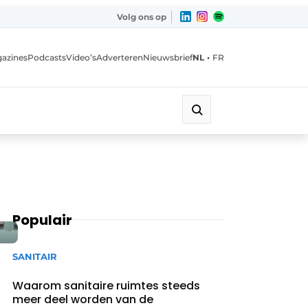
Volg ons op
•
azines
Podcasts
Video’s
Adverteren
Nieuwsbrief
NL
FR
Populair
SANITAIR
Waarom sanitaire ruimtes steeds
meer deel worden van de