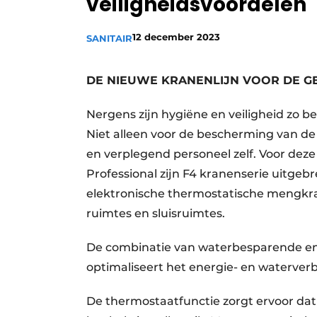
veiligheidsvoordelen
Vacature aanmelden
12 december 2023
SANITAIR
Vacatures
Video’s
DE NIEUWE KRANENLIJN VOOR DE 
Nergens zijn hygiëne en veiligheid zo be
Niet alleen voor de bescherming van d
en verplegend personeel zelf. Voor dez
Professional zijn F4 kranenserie uitg
elektronische thermostatische mengkra
ruimtes en sluisruimtes.
De combinatie van waterbesparende en 
optimaliseert het energie- en waterverb
De thermostaatfunctie zorgt ervoor dat