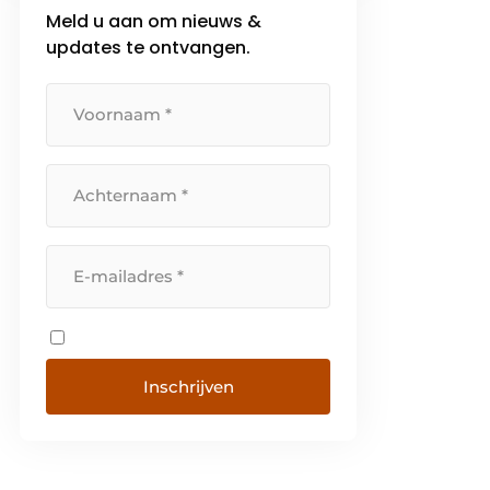
Meld u aan om nieuws &
van een merk worden steeds […]
updates te ontvangen.