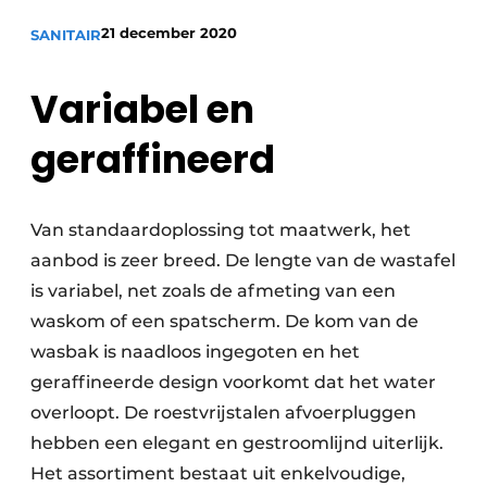
Sanitair
Vacature aanmelden
21 december 2020
SANITAIR
Vacatures
Variabel en
Video’s
Binnenklimaat
geraffineerd
Brandbeveiliging
Ventilatie
Van standaardoplossing tot maatwerk, het
aanbod is zeer breed. De lengte van de wastafel
Warmtepompen
is variabel, net zoals de afmeting van een
waskom of een spatscherm. De kom van de
wasbak is naadloos ingegoten en het
geraffineerde design voorkomt dat het water
overloopt. De roestvrijstalen afvoerpluggen
hebben een elegant en gestroomlijnd uiterlijk.
Het assortiment bestaat uit enkelvoudige,