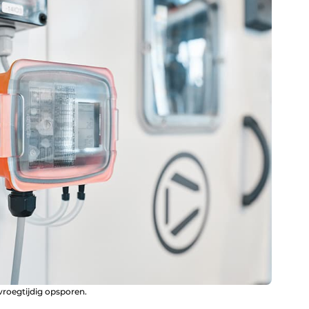
roegtijdig opsporen.