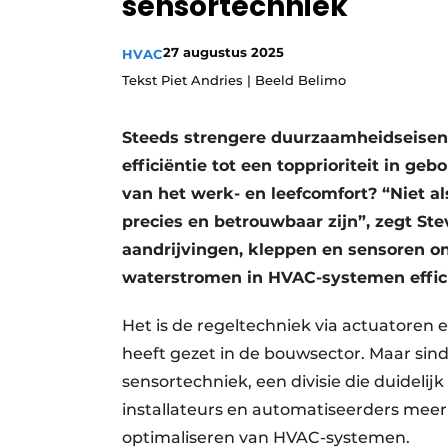
sensortechniek
Vacature aanmelden
27 augustus 2025
HVAC
Vacatures
Tekst Piet Andries | Beeld Belimo
Video’s
Steeds strengere duurzaamheidseisen 
efficiëntie tot een topprioriteit in ge
van het werk- en leefcomfort? “Niet a
precies en betrouwbaar zijn”, zegt St
aandrijvingen, kleppen en sensoren o
waterstromen in HVAC-systemen effici
Het is de regeltechniek via actuatoren 
heeft gezet in de bouwsector. Maar sin
sensortechniek, een divisie die duidelijk
installateurs en automatiseerders meer
optimaliseren van HVAC-systemen.