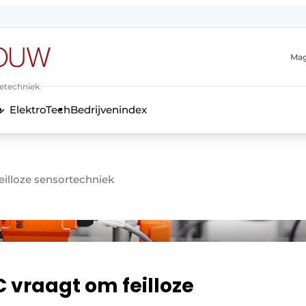
Mag
ietechniek
ElektroTech
Bedrijvenindex
anmelding
illoze sensortechniek
vraagt om feilloze