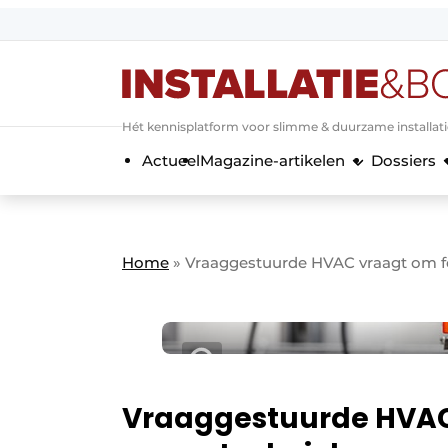
Aanmelden
Algemene voorwaarden
Hét kennisplatform voor slimme & duurzame installat
Banner overzicht
Actueel
Magazine-artikelen
Dossiers
Bedrijven
Aanmelden
Bedankt voor de a
Bedrijven
Contact
Home
»
Vraaggestuurde HVAC vraagt om fe
Evenement aanmelden
Home
Meest gelezen
Nieuwsbrief
Podcasts
Vraaggestuurde HVAC 
Privacy / Cookie statement