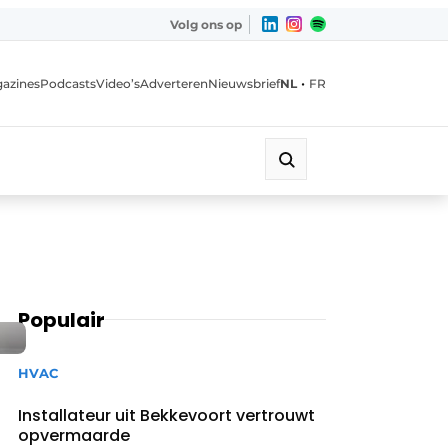
Volg ons op
•
azines
Podcasts
Video’s
Adverteren
Nieuwsbrief
NL
FR
Populair
HVAC
Installateur uit Bekkevoort vertrouwt
opvermaarde